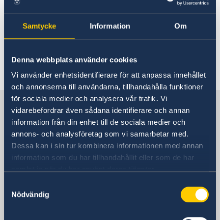
Rösta i Jamaica
Aktuella händelser
Hjälp till svenskar i Jamaica
Samtycke
Information
Om
Rösta i Jamaica
Reseinformation
Det finns för tillfället inget att rapportera.
Pass utomlands
Ambassadens reseinformation
Denna webbplats använder cookies
Förlust av pass
Gifta sig utomlands
Aktuella händelser
Senast uppdaterad 09 juli 2026, 10.53
Vi använder enhetsidentifierare för att anpassa innehållet
Allmänna säkerhetsläget
och annonserna till användarna, tillhandahålla funktioner
Naturförhållanden och katastrofer
Terrorism
för sociala medier och analysera vår trafik. Vi
Sverige i Jamaica
Trafiksäkerhet
vidarebefordrar även sådana identifierare och annan
Kriminalitet och personlig säkerhet
information från din enhet till de sociala medier och
Lokala lagar och sedvänjor
annons- och analysföretag som vi samarbetar med.
Sveriges ambassad
Hälso- och sjukvård
Dessa kan i sin tur kombinera informationen med annan
In- och utresebestämmelser
information som du har tillhandahållit eller som de har
samlat in när du har använt deras tjänster.
Jamaica, Stockholm
Samtyckesval
Nödvändig
Svenska konsulat