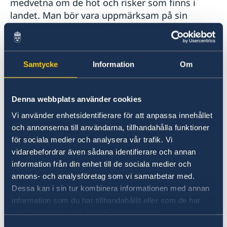
Levnadsintyg och Pension
medvetna om de hot och risker som finns i
Avgifter
landet. Man bör vara uppmärksam på sin
omgivning och på det som verkar udda och
avvikande i sammanhanget, särskilt på platser
med stora folksamlingar som t.ex. offentliga
platser, i och omkring offentliga byggnader, vid
Samtycke
Information
Om
turistattraktioner, på allmänna transportmedel,
på marknader och i butikscentra. Man bör hålla
Denna webbplats använder cookies
sig informerad om situationen i landet och
noga följa de lokala myndigheternas
Vi använder enhetsidentifierare för att anpassa innehållet
och annonserna till användarna, tillhandahålla funktioner
anvisningar i säkerhetsfrågor.
för sociala medier och analysera vår trafik. Vi
vidarebefordrar även sådana identifierare och annan
Du kan finna mer information om terrorism
information från din enhet till de sociala medier och
på på Regeringskansliets hemsida:
annons- och analysföretag som vi samarbetar med.
Terrorism och hot utomlands
Dessa kan i sin tur kombinera informationen med annan
information som du har tillhandahållit eller som de har
Senast uppdaterad 17 juli 2026, 16.19
samlat in när du har använt deras tjänster.