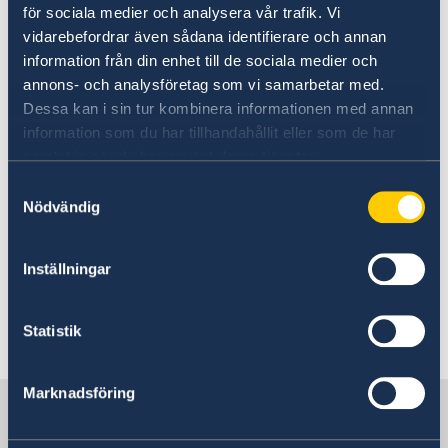
för sociala medier och analysera vår trafik. Vi
undvik att hänga handväskan/ryggsäcken
vidarebefordrar även sådana identifierare och annan
på stolen på restauranger och allmänna
information från din enhet till de sociala medier och
platser;
annons- och analysföretag som vi samarbetar med.
om du bär ryggsäck bör du ha den på
Dessa kan i sin tur kombinera informationen med annan
information som du har tillhandahållit eller som de har
magen när du reser med kollektivtrafiken
samlat in när du har använt deras tjänster.
eller i folksamlingar.
Samtyckesval
Man ska vara särskilt uppmärksam över sina
Nödvändig
tillhörigheter där många människor samlas,
t.ex. kollektivtrafiken, populära turistplatser
Inställningar
och restauranger.
Statistik
Senast uppdaterad 17 juli 2026, 16.19
Marknadsföring
Sverige i Italien