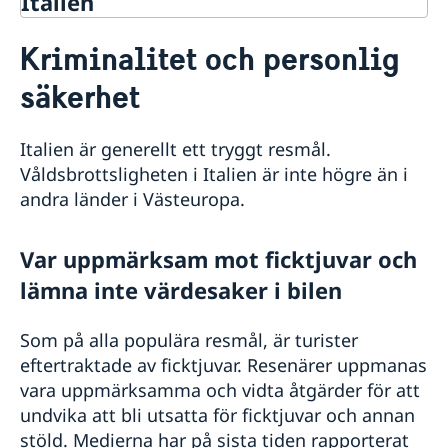
Italien
Rösta i Italien
Kriminalitet och personlig
Hjälp och service till svenskar i Italien
säkerhet
Rösta i Italien
Reseinformation
Nödsituation utomlands
Ambassadens reseinformation
Förlust av pass/ID
Italien är generellt ett tryggt resmål.
Passansökan i Rom
Aktuella händelser
Allvarligt sjuk eller skadad
Våldsbrottsligheten i Italien är inte högre än i
Allmänna säkerhetsläget
Allmän information om pass
Om svenskt medborgarskap
Ekonomisk hjälp
andra länder i Västeuropa.
Naturförhållanden och katastrofer
Förnyelse av pass för vuxen
Vigsel i Italien
Dödsfall
Terrorism
Förnyelse av pass för minderårig
Brottsoffer
Svensk medborgare folkbokförd i Sverige
Information inför flytt till Italien
In- och utresebestämmelser
Ansökan om pass för minderårig (första passet)
Var uppmärksam mot ficktjuvar och
Frihetsberövad i Italien
Svensk medborgare folkbokförd i Italien
Arv i internationella situationer
Hälso- och sjukvård
Ansökan om provisoriskt pass
Råd i en krissituation
Svensk medborgare folkbokförd i ett tredje land
Översättningar och legaliseringar
lämna inte värdesaker i bilen
Lokala lagar och sedvänjor
Ansöka om pass i Sverige
Välsignelse av svenska församlingens präst
Kriminalitet och personlig säkerhet
Samordningsnummer
Trafiksäkerhet
Som på alla populära resmål, är turister
Resa i landet
eftertraktade av ficktjuvar. Resenärer uppmanas
Inför resan
vara uppmärksamma och vidta åtgärder för att
Resa med barn
undvika att bli utsatta för ficktjuvar och annan
Larmcentraler
stöld. Medierna har på sista tiden rapporterat