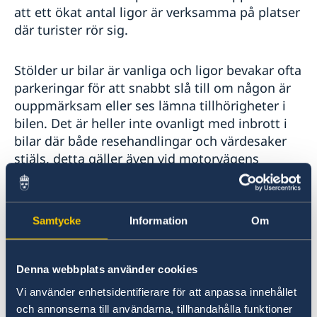
Resa med hund eller katt
att ett ökat antal ligor är verksamma på platser
Levnadsintyg och Pension
där turister rör sig.
Avgifter
Stölder ur bilar är vanliga och ligor bevakar ofta
parkeringar för att snabbt slå till om någon är
ouppmärksam eller ses lämna tillhörigheter i
bilen. Det är heller inte ovanligt med inbrott i
bilar där både resehandlingar och värdesaker
stjäls, detta gäller även vid motorvägens
rastplatser.
Några råd:
Samtycke
Information
Om
lämna gärna pass på hotellet;
Denna webbplats använder cookies
förvara kontanter och kreditkort på olika
Vi använder enhetsidentifierare för att anpassa innehållet
ställen;
och annonserna till användarna, tillhandahålla funktioner
använd inte bakfickan för plånboken;