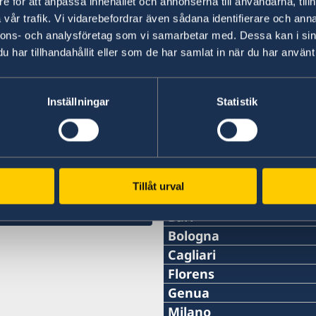
e för att anpassa innehållet och annonserna till användarna, tillh
vår trafik. Vi vidarebefordrar även sådana identifierare och anna
nnons- och analysföretag som vi samarbetar med. Dessa kan i sin
har tillhandahållit eller som de har samlat in när du har använt 
Inställningar
Statistik
Svenska Honorärkon
Tillåt urval
Anacapri
Telefon:
Bari
Telefon:
Bologna
+39 081 837 14 01
Telefon:
Cagliari
+39 345 3801306
Telefon:
Florens
E-post:
+39 051 588 36 31
Telefon:
Genua
E-post:
+39 070 668 208
administration@sanmich
Telefon:
Milano