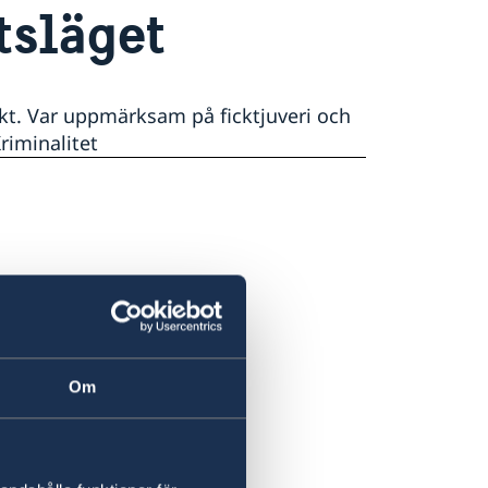
tsläget
t. Var uppmärksam på ficktjuveri och
Kriminalitet
Om