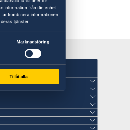
andahålla funktioner för
n information från din enhet
 tur kombinera informationen
deras tjänster.
Marknadsföring
sulat i Italien
Tillåt alla
ele.org