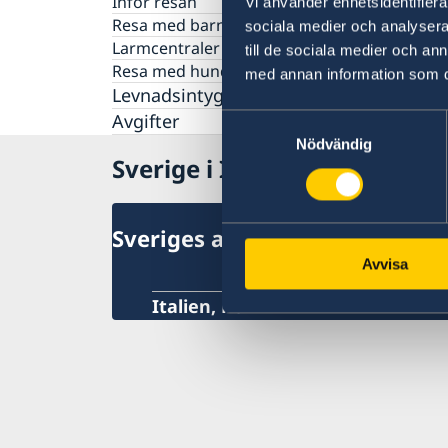
Inför resan
Vi använder enhetsidentifierar
Resa med barn
sociala medier och analysera 
Larmcentraler
till de sociala medier och a
Resa med hund eller katt
med annan information som du 
Levnadsintyg och Pension
Avgifter
Samtyckesval
Nödvändig
Sverige i Italien
Sveriges ambassad
Avvisa
Italien, Rom