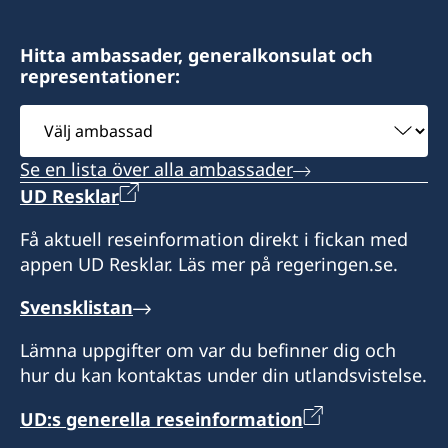
+972 4 866 49 02
Israel
Consulate of Sweden
Hitta ambassader, generalkonsulat och
Honorärkonsul
representationer:
2 Kikar Chayat
Mr Moshe Krispin
Haifa 31334
Välj
Israel
ambassad
Se en lista över alla ambassader
Honorärkonsul
UD Resklar
Mr. Gil Castel
Få aktuell reseinformation direkt i fickan med
appen UD Resklar. Läs mer på regeringen.se.
Svensklistan
Lämna uppgifter om var du befinner dig och
hur du kan kontaktas under din utlandsvistelse.
UD:s generella reseinformation