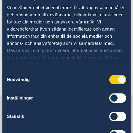
Vi använder enhetsidentifierare för att anpassa innehållet
UD:s reseinformation på
och annonserna till användarna, tillhandahålla funktioner
regeringen.se
för sociala medier och analysera vår trafik. Vi
Ladda ner appen UD Resklar
vidarebefordrar även sådana identifierare och annan
information från din enhet till de sociala medier och
annons- och analysföretag som vi samarbetar med.
Ladda ner UD Resklar på Google Play
Dessa kan i sin tur kombinera informationen med annan
Ladda ner UD Resklar på iTunes
information som du har tillhandahållit eller som de har
samlat in när du har använt deras tjänster.
Följ UD Resklar på Facebook och X
Samtyckesval
Nödvändig
UD Resklar på Facebook
UD Resklar på X
Inställningar
Sverige i Israel
Statistik
Utlandsmyndigheter