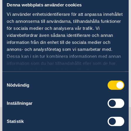
Godkända intygsgivare
Denna webbplats använder cookies
Vi använder enhetsidentifierare för att anpassa innehållet
Make, maka eller registrerad partner
och annonserna till användarna, tillhandahålla funktioner
Förälder
för sociala medier och analysera vår trafik. Vi
Mor- eller farförälder
vidarebefordrar även sådana identifierare och annan
Myndigt barn eller myndigt barnbarn
information från din enhet till de sociala medier och
Myndigt syskon
annons- och analysföretag som vi samarbetar med.
Dessa kan i sin tur kombinera informationen med annan
Vårdnadshavare
information som du har tillhandahållit eller som de har
sambo enligt 1 § första stycket i
samlat in när du har använt deras tjänster.
sambolagen (2003:376)
Samtyckesval
Nödvändig
Senast uppdaterad 31 okt. 2025, 11.40
Inställningar
Sverige i Israel
Statistik