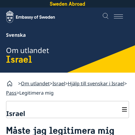
Sweden Abroad
Svenska
Om utlandet
Israel
Om utlandet
Israel
Hjälp till svenskar i Israel
Pass
Legitimera mig
Israel
Rösta i Israel
Måste jag legitimera mig
Hjälp till svenskar i Israel