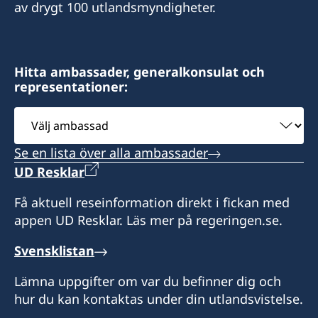
Mor Center 2nd floor
av drygt 100 utlandsmyndigheter.
Fax
Eilat
+972 4 866 49 02
Israel
Consulate of Sweden
Hitta ambassader, generalkonsulat och
Honorärkonsul
representationer:
2 Kikar Chayat
Mr Moshe Krispin
Haifa 31334
Välj
Israel
ambassad
Se en lista över alla ambassader
Honorärkonsul
UD Resklar
Mr. Gil Castel
Få aktuell reseinformation direkt i fickan med
appen UD Resklar. Läs mer på regeringen.se.
Svensklistan
Lämna uppgifter om var du befinner dig och
hur du kan kontaktas under din utlandsvistelse.