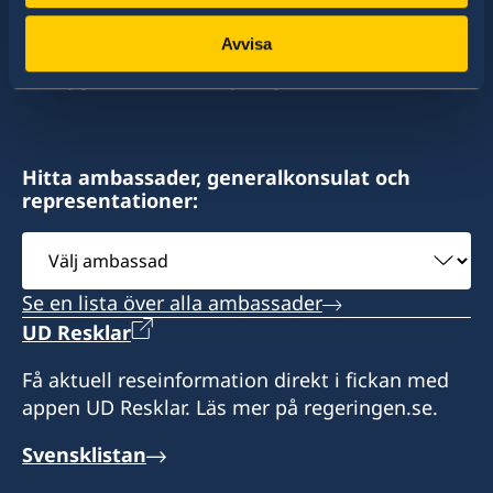
av dessa stater har Sverige ambassader och
+972 4 864 31 65
Consulate of Sweden
Avvisa
konsulat. Sveriges utrikesrepresentation består
Mor Center 2nd floor
av drygt 100 utlandsmyndigheter.
Fax
Eilat
+972 4 866 49 02
Israel
Consulate of Sweden
Hitta ambassader, generalkonsulat och
Honorärkonsul
representationer:
2 Kikar Chayat
Mr Moshe Krispin
Haifa 31334
Välj
Israel
ambassad
Se en lista över alla ambassader
Honorärkonsul
UD Resklar
Mr. Gil Castel
Få aktuell reseinformation direkt i fickan med
appen UD Resklar. Läs mer på regeringen.se.
Svensklistan