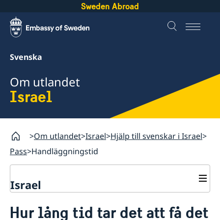
Sweden Abroad
Svenska
Om utlandet
Israel
Om utlandet
Israel
Hjälp till svenskar i Israel
Pass
Handläggningstid
Israel
Rösta i Israel
Hur lång tid tar det att få det
Hjälp till svenskar i Israel