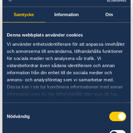
stöter på när de rör sig över en nordisk gräns.
Samtycke
Information
Om
För mer information om gällande nordiska
regelverk vid flytt, pendling mm. eller om du
vill uppmärksamma ett upplevt gränshinder,
Denna webbplats använder cookies
besök
Info Nordens hemsida
.
Vi använder enhetsidentifierare för att anpassa innehållet
och annonserna till användarna, tillhandahålla funktioner
Mer information
för sociala medier och analysera vår trafik. Vi
vidarebefordrar även sådana identifierare och annan
SOLVIT är ett nätverk för problemlösning där
information från din enhet till de sociala medier och
EU-länderna samarbetar för att praktiskt lösa
annons- och analysföretag som vi samarbetar med.
problem som beror på att bestämmelserna för
Dessa kan i sin tur kombinera informationen med annan
den inre marknaden har tillämpats felaktigt.
information som du har tillhandahållit eller som de har
För mer information, besök
samlat in när du har använt deras tjänster.
Europeiska kommissionens hemsida.
Samtyckesval
Nödvändig
Ditt Europa – Praktiska råd för dig som vill göra
affärer i Europa. Läs mer på hemsidan