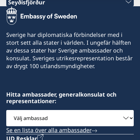
Seyðisfjörður
Sveriges honorärkonsulat Akureyri
Honorärkonsul Eva Halapi
Sveriges honorärkonsulat Seyðisfjörður
Honorärkonsul Hanna Christel Sigurkarlsdóttir
Tel. +354 891 87 77
Sverige har diplomatiska förbindelser med i
E-post: eva.halapi@gmail.com
Tel. +354 847 7207
stort sett alla stater i världen. I ungefär hälften
E-post: hannachristel@gmail.com
av dessa stater har Sverige ambassader och
Munkaþverárstræti 3
konsulat. Sveriges utrikesrepresentation består
600 Akureyri
Fossgata 4
av drygt 100 utlandsmyndigheter.
Island
710 Seyðisfjörður
Island
Hitta ambassader, generalkonsulat och
representationer:
Välj
ambassad
Se en lista över alla ambassader
UD Resklar