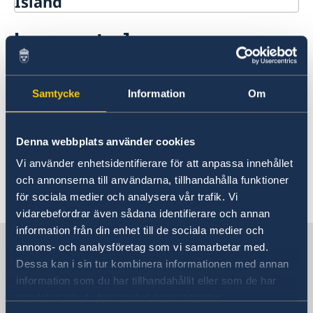
Island
Rösta på Island
Larmcentraler
Hjälp till svenskar på Island
Rösta på Island
För att larma polis, ambulans eller
Pass på Island
Samtycke
Information
Om
brandkår vid akutläge, ring
Förlust av pass på Island
Pensionsfrågor och levnadsintyg på Island
Gifta sig på Island
larmnumret 112.
Arv på Island
Denna webbplats använder cookies
Förnyelse av körkort på Island
Sjukhuset i Reykjavik (Landspítali): (+354) 543
Vi använder enhetsidentifierare för att anpassa innehållet
Värnplikt
1000.
och annonserna till användarna, tillhandahålla funktioner
Avgifter
Polisens informationstelefon: (+354) 444 1100.
för sociala medier och analysera vår trafik. Vi
Hjälp kring medborgarskap - Island
vidarebefordrar även sådana identifierare och annan
Dubbelt medborgarskap
Akut hjälp på Island
information från din enhet till de sociala medier och
Svenskt medborgarskap
Sverige i Island
Larmcentraler
annons- och analysföretag som vi samarbetar med.
Om du blir sjuk eller råkar ut för en olycka
Dessa kan i sin tur kombinera informationen med annan
Hjälp till självhjälp
information som du har tillhandahållit eller som de har
Sveriges ambassad
Ekonomiskt nödställd
samlat in när du har använt deras tjänster.