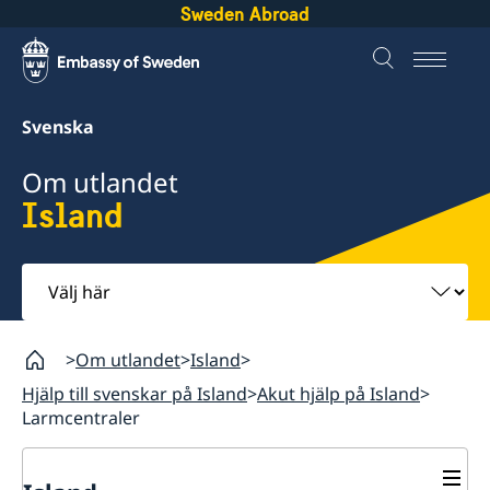
Sweden Abroad
Svenska
Om utlandet
Island
Välj
här
Om utlandet
Island
Hjälp till svenskar på Island
Akut hjälp på Island
Larmcentraler