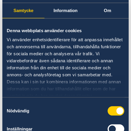
äktenskap.
Pass och ID-kort
In- och utresebestämmelser
Samtycke
Information
Om
Hälso- och sjukvård
Lokala lagar och sedvänjor
Om brudgummen är en icke-muslim måste det
Kriminalitet och personlig säkerhet
äga rum en religiös äktenskapsceremoni innan
Denna webbplats använder cookies
Trafiksäkerhet
parterna går till Social Status Court;
Resa i landet
Vi använder enhetsidentifierare för att anpassa innehållet
och annonserna till användarna, tillhandahålla funktioner
Efter att ha lämnat in ansökan måste parterna
för sociala medier och analysera vår trafik. Vi
göra en läkarundersökning enligt instruktioner
vidarebefordrar även sådana identifierare och annan
från domstolstjänstemannen.
information från din enhet till de sociala medier och
annons- och analysföretag som vi samarbetar med.
Efter läkarundersökningen återvänder parterna
Dessa kan i sin tur kombinera informationen med annan
till Social Status Court med två vittnen;
information som du har tillhandahållit eller som de har
samlat in när du har använt deras tjänster.
Samtyckesval
Om en irakisk kvinna gifter sig med en icke-
Nödvändig
irakier, måste en av hennes föräldrar (eller en
vårdnadshavare) vara närvarande.
Inställningar