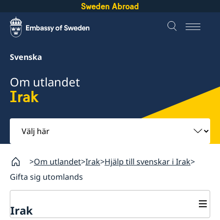
Sweden Abroad
Svenska
Om utlandet
Irak
Välj
här
Om utlandet
Irak
Hjälp till svenskar i Irak
Gifta sig utomlands
Irak