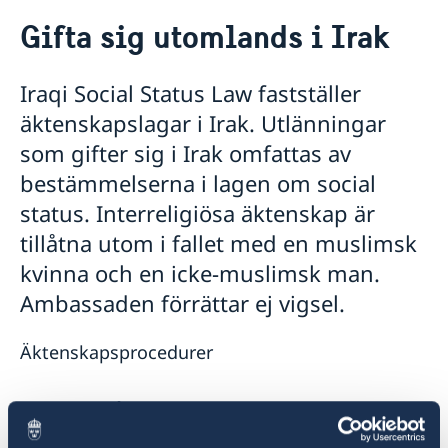
Rösta i Irak
Gifta sig utomlands i Irak
Hjälp till svenskar i Irak
Rösta i Irak
Iraqi Social Status Law fastställer
Pass utomlands
äktenskapslagar i Irak. Utlänningar
Pass i Irak
Om svenskt medborgarskap
Förlust av pass i Irak
Familjerelaterat tvång
som gifter sig i Irak omfattas av
Provisoriskt pass
Barnbortförande
bestämmelserna i lagen om social
Nationellt ID-kort
Frihetsberövad i utlandet
status. Interreligiösa äktenskap är
Samordningsnummer
Legaliseringar och notarius publicus
tillåtna utom i fallet med en muslimsk
Om du blir sjuk eller råkar ut för en olycka
Dödsfall
kvinna och en icke-muslimsk man.
Gifta sig utomlands
Ambassaden förrättar ej vigsel.
Reseinformation
Service för svenska företag
Ambassadens reseinformation
Äktenskapsprocedurer
Aktuella händelser
Handel med utlandet
Inför resan
Allmänna säkerhetsläget
Parterna står inför en domare vid Social Status
Se till att vara försäkrad
Terrorism
Court för att kunna lämna in en ansökan om
Behöver jag visum?
Naturförhållanden och katastrofer