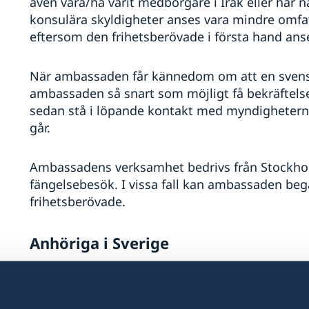
även vara/ha varit medborgare i Irak eller har
konsulära skyldigheter anses vara mindre omfa
eftersom den frihetsberövade i första hand ans
När ambassaden får kännedom om att en svensk 
ambassaden så snart som möjligt få bekräftel
sedan stå i löpande kontakt med myndigheterna
går.
Ambassadens verksamhet bedrivs från Stockhol
fängelsebesök. I vissa fall kan ambassaden be
frihetsberövade.
Anhöriga i Sverige
Om anhöriga boende i Sverige önskar informati
frihetsberövade ska de vända sig till UD, inte d