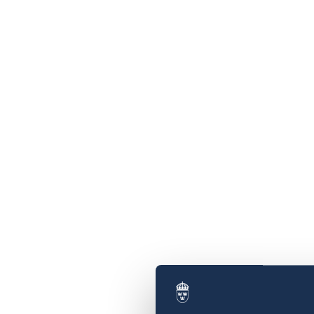
Terrorism
Behöver jag visum?
Naturförhållanden och katastrofer
Pass och ID-kort
In- och utresebestämmelser
Hälso- och sjukvård
Lokala lagar och sedvänjor
Kriminalitet och personlig säkerhet
Trafiksäkerhet
Resa i landet