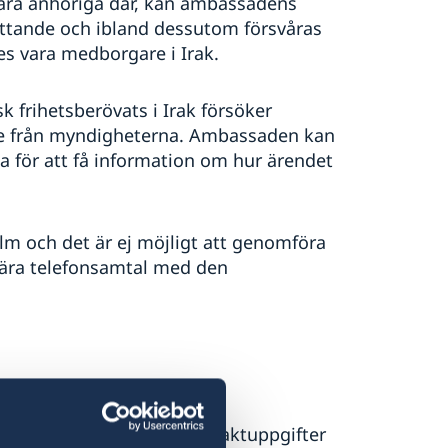
 nära anhöriga där, kan ambassadens
ttande och ibland dessutom försvåras
es vara medborgare i Irak.
frihetsberövats i Irak försöker
se från myndigheterna. Ambassaden kan
 för att få information om hur ärendet
m och det är ej möjligt att genomföra
gära telefonsamtal med den
on eller kontakt med den
irekt till ambassaden. Kontaktuppgifter