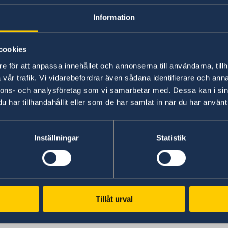
till UD:
Kontakta UD och ambassaderna - Reger
Information
Juridiskt ombud
cookies
Det är möjligt att få en offentlig försvarare i Ira
e för att anpassa innehållet och annonserna till användarna, tillh
kan ambassaden ge dig namnförslag på advoka
vår trafik. Vi vidarebefordrar även sådana identifierare och anna
lämnar ut denna lista utan rekommendation och
nnons- och analysföretag som vi samarbetar med. Dessa kan i sin
inte heller för de råd eller anvisningar ombudet
har tillhandahållit eller som de har samlat in när du har använt 
Vill du anlita privat advokat måste du vanligtvis
Inställningar
Statistik
betala den kostnaden.
Förhållanden i irakiska fängelsen
Tillåt urval
I Irak är förhållandena i häkten och fängelser 
hygienartiklar med mera behöver du i regel själv