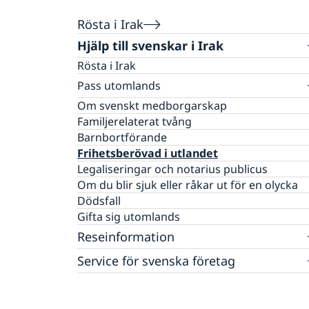
Rösta i Irak
Hjälp till svenskar i Irak
Rösta i Irak
Pass utomlands
Pass i Irak
Om svenskt medborgarskap
Förlust av pass i Irak
Familjerelaterat tvång
Provisoriskt pass
Barnbortförande
Nationellt ID-kort
Frihetsberövad i utlandet
Samordningsnummer
Legaliseringar och notarius publicus
Om du blir sjuk eller råkar ut för en olycka
Dödsfall
Gifta sig utomlands
Reseinformation
Service för svenska företag
Ambassadens reseinformation
Aktuella händelser
Handel med utlandet
Inför resan
Allmänna säkerhetsläget
Se till att vara försäkrad