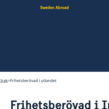
Sweden Abroad
 Irak
Frihetsberövad i utlandet
Frihetsberövad i I