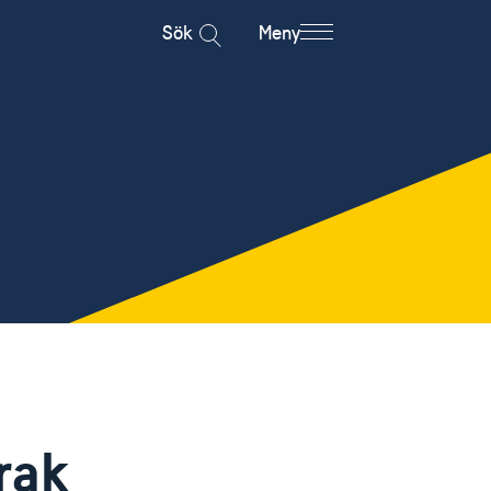
Sök
Meny
rak