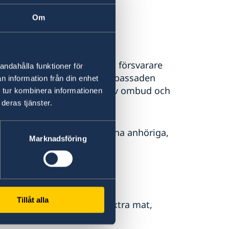
ingen.se
Om
k. Vill du hellre ha en privat försvarare
andahålla funktioner för
ter som du kan anlita. Ambassaden
n information från din enhet
 tar inget ansvar för val av ombud och
 tur kombinera informationen
 lämnar.
deras tjänster.
 själv, eller med hjälp av dina anhöriga,
Marknadsföring
Tillåt alla
ofta sämre än de svenska. Extra mat,
 betala för.