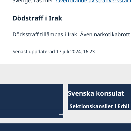
Sverige. Läs mer:
Överförande av straffverkställ
Dödstraff i Irak
Dödsstraff tillämpas i Irak. Även narkotikabrott 
Senast uppdaterad 17 juli 2024, 16.23
Svenska konsulat
Sektionskansliet i Erbil
Stängt för allmänheten.