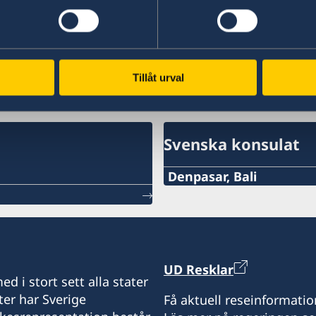
Läs mer:
Gifta sig utomlands i Indonesien
.
Senast uppdaterad 13 apr. 2026, 13.30
Tillåt urval
Svenska konsulat
Denpasar, Bali
Telefon:
+62-361-282 223
Mobiltelefon:
UD Resklar
d i stort sett alla stater
+62822 6699 6429
ter har Sverige
Få aktuell reseinformatio