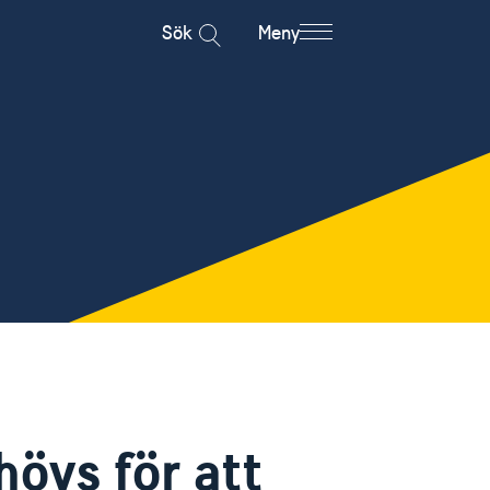
Sök
Meny
övs för att