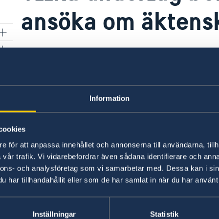
ansöka om äktensk
Ladda ner blanketten
SKV 7881 Äktenskapscerti
webbplats. Om du är folkbokförd i Sverige ska a
skattekontor. Om du är folkbokförd eller perm
p
via ambassaden i Jakarta.
Information
Följande handlingar krävs:
cookies
Personbevis som visar civilstånd och att du
e för att anpassa innehållet och annonserna till användarna, tillh
Bevis på uppehållsrätt i Indonesien (t.ex. 
vår trafik. Vi vidarebefordrar även sådana identifierare och anna
nnons- och analysföretag som vi samarbetar med. Dessa kan i sin
Lokalt intyg om civilstånd från Kantor Kelur
har tillhandahållit eller som de har samlat in när du har använt 
Sökandens pass.
ID-handling för den blivande maken/makan 
Inställningar
Statistik