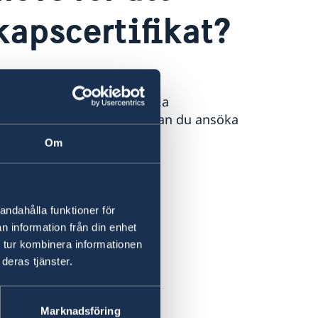
apscertifikat?
fikat
från Skatteverkets
nsökan göras via ditt lokala
anent bosatt i Indonesien kan du ansöka
Om
 är utskriven från Sverige.
andahålla funktioner för
KITAS/KITAP).
n information från din enhet
 tur kombinera informationen
ahan eller Catatan Sipil.
deras tjänster.
(t.ex. KTP).
Marknadsföring