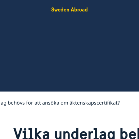
Sweden Abroad
lag behövs för att ansöka om äktenskapscertifikat?
Vilka underlag beh