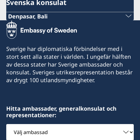
Svenska konsulat
Denpasar, Bali
Telefon:
+62-361-282 223
Sverige har diplomatiska förbindelser med i
Mobiltelefon:
stort sett alla stater i världen. I ungefär hälften
av dessa stater har Sverige ambassader och
+62822 6699 6429
konsulat. Sveriges utrikesrepresentation består
av drygt 100 utlandsmyndigheter.
E-post:
swedishconsulatebali@gmail.com
Sveriges konsulat:
Hitta ambassader, generalkonsulat och
representationer:
Segara Village Hotel
Jl. Segara Ayu, Sanur,
Välj
Denpasar 80228
ambassad
Bali - Indonesia