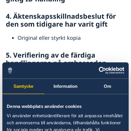
4. Äktenskapsskillnadsbeslut för
den som tidigare har varit gift
Original eller styrkt kopia
5. Verifiering av de färdiga
handlingarna på ambassaden
Ett personligt besök på ambassaden krävs av den
svenska parten. Medta:
Samtycke
Information
Om
Avklarad hindersprövning /
äktenskapscertifikat
Denna webbplats använder cookies
Fullständigt personbevis original
Vi använder enhetsidentifierare för att anpassa innehållet
Passhandling original
och annonserna till användarna, tillhandahålla funktioner
Äktenskapsskillnadsbeslut i original eller
för sociala medier och analysera vår trafik. Vi