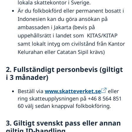
Aktuella händelser
Sweden-Indonesia Sustainability Partnership
lokala skattekontor i Sverige.
Allmänna säkerhetsläget
Är du folkbokförd eller permanent bosatt i
Terrorism
Indonesien kan du göra ansökan på
Naturförhållanden och katastrofer
In- och utresebestämmelser
ambassaden i Jakarta (bevis på
Hälso- och sjukvård
uppehållsrätt i landet som KITAS/KITAP
Lokala lagar och sedvänjor
samt lokalt intyg om civilstånd från Kantor
Kriminalitet och personlig säkerhet
Kelurahan eller Catatan Sipil krävs)
Trafiksäkerhet
Resa i landet
2. Fullständigt personbevis (giltigt
i 3 månader)
Beställ via
www.skatteverket.se
eller
ring skatteupplysningen på +46 8 564 851
60 välj sedan knappval folkbokföring.
3. Giltigt svenskt pass eller annan
giltig ID-handling