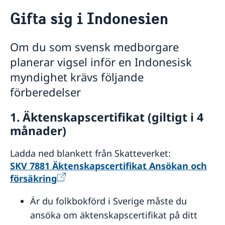
Rösta i Indonesien
Gifta sig i Indonesien
Hjälp till svenskar i Indonesien
Rösta i Indonesien
Om du som svensk medborgare
Akut hjälp
planerar vigsel inför en Indonesisk
Larmcentraler
Pass i Indonesien
Sjuk eller råkat ut för en olycka
myndighet krävs följande
Förlust av pass
Medborgarskap
Stulet eller förlorat bank-/kreditkort
förberedelser
Förnyelse av pass
Ekonomiskt nödställd
Om svenskt medborgarskap
Gifta sig i Indonesien
Nationellt id-kort
Dubbelt medborgarskap
Avgifter
Samordningsnummer
1. Äktenskapscertifikat (giltigt i 4
Registrera nyfödd utomlands
Körkort
Ansökan om pass för minderårig
månader)
Utredning av svenskt medborgarskap
Legaliseringar och intyg
Levnadsintyg
Ladda ned blankett från Skatteverket:
Arv i internationella situationer i Indonesien
SKV 7881 Äktenskapscertifikat Ansökan och
Frihetsberövad i Indonesien
försäkring
Internetbedrägeri
Reseinformation
Är du folkbokförd i Sverige måste du
Handel mellan Sverige och Indonesien
Ambassadens reseinformation
ansöka om äktenskapscertifikat på ditt