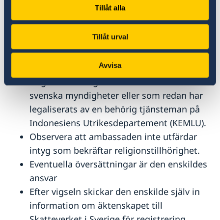
Tillåt alla
Indonesiska myndigheter kan begära
andra kompletterande handlingar, det är
Tillåt urval
den enskildes skyldighet att ta reda på vad
som krävs.
Avvisa
Ambassaden verifierar enbart
originalhandlingar som är utfärdade av
svenska myndigheter eller som redan har
legaliserats av en behörig tjänsteman på
Indonesiens Utrikesdepartement (KEMLU).
Observera att ambassaden inte utfärdar
intyg som bekräftar religionstillhörighet.
Eventuella översättningar är den enskildes
ansvar
Efter vigseln skickar den enskilde själv in
information om äktenskapet till
Skatteverket i Sverige för registrering.