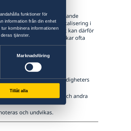
andahålla funktioner för
era terrorhot, och flera ledande
n information från din enhet
s detta kvarstår hotet. Radikalisering i
 tur kombinera informationen
IS är sannolika. Nya attentat kan därför
deras tjänster.
 Bali och Lombok, där svenskar ofta
Marknadsföring
läget och följa lokala myndigheters
Tillåt alla
id kyrkor, polisstationer och andra
noteras och undvikas.