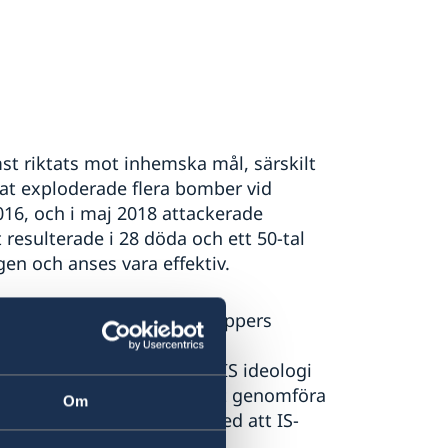
st riktats mot inhemska mål, särskilt
nat exploderade flera bomber vid
2016, och i maj 2018 attackerade
 resulterade i 28 döda och ett 50-tal
en och anses vara effektiv.
l IS. Samtidigt har terrorgruppers
t sig till IS i Syrien, och
e cirka 200 som återvänt. IS ideologi
upper i landet. Förmågan att genomföra
Om
ta kan förändras i takt med att IS-
na.