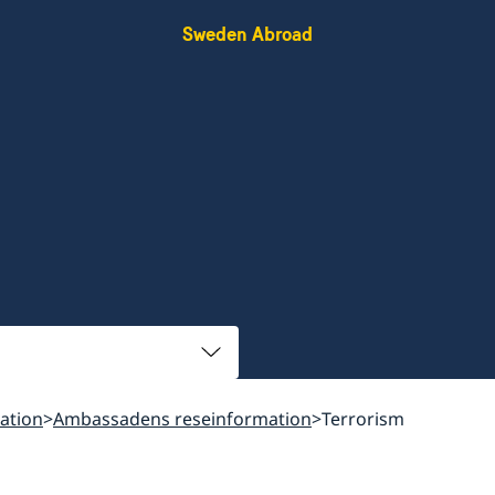
Sweden Abroad
ation
Ambassadens reseinformation
Terrorism