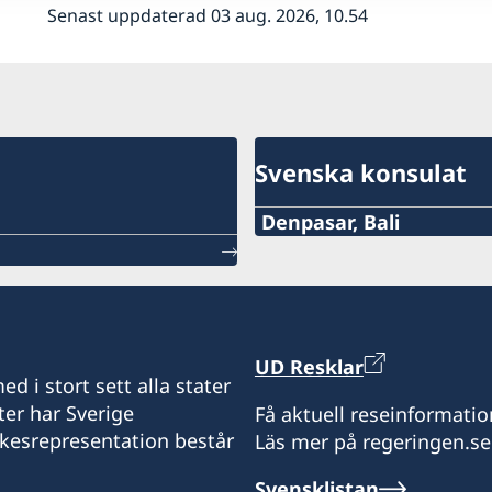
Senast uppdaterad 03 aug. 2026, 10.54
Svenska konsulat
Denpasar, Bali
Telefon:
+62-361-282 223
Mobiltelefon:
UD Resklar
d i stort sett alla stater
+62822 6699 6429
ter har Sverige
Få aktuell reseinformatio
ikesrepresentation består
Läs mer på regeringen.se
E-post:
Svensklistan