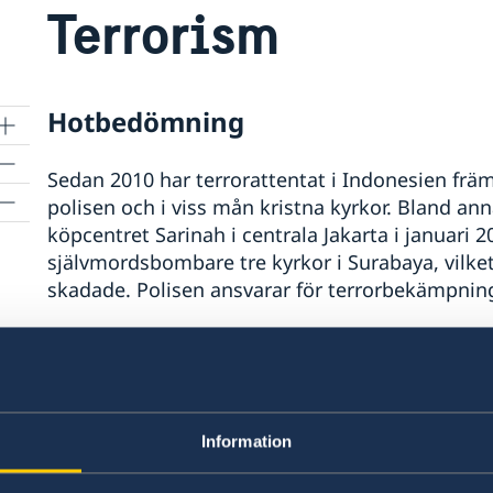
Terrorism
Hotbedömning
Sedan 2010 har terrorattentat i Indonesien främ
polisen och i viss mån kristna kyrkor. Bland an
köpcentret Sarinah i centrala Jakarta i januari 
självmordsbombare tre kyrkor i Surabaya, vilket
skadade. Polisen ansvarar för terrorbekämpning
Ett ideologiskt skifte har skett från al-Qaida til
kapacitet minskat. Över 700 indoneser har ansluti
myndigheterna arbetar med att avradikalisera d
får dock gradvis större fäste bland radikala gr
Information
större attentat bedöms vara begränsad, men det
anhängare återvänder från Syrien och Filippiner