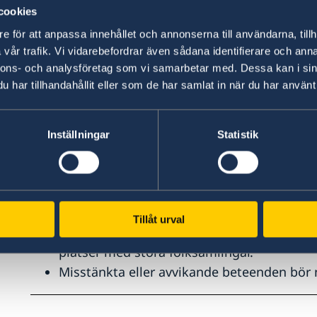
cookies
p
e för att anpassa innehållet och annonserna till användarna, tillh
Rättsväsendet har varit framgångsrikt i att hant
vår trafik. Vi vidarebefordrar även sådana identifierare och anna
terrorister har gripits eller oskadliggjorts. Trot
nnons- och analysföretag som vi samarbetar med. Dessa kan i sin
samhället fortsätter, och nya rekryteringar till 
har tillhandahållit eller som de har samlat in när du har använt 
inte uteslutas, särskilt i områden som Jakarta,
vistas.
Inställningar
Statistik
Råd till resenärer
Resenärer bör vara medvetna om säkerhets
anvisningar.
Tillåt urval
Var uppmärksam på omgivningen, särskilt v
platser med stora folksamlingar.
Misstänkta eller avvikande beteenden bör 