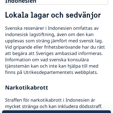
Indonesien
Rösta i Indonesien
Lokala lagar och sedvänjor
Hjälp till svenskar i Indonesien
Rösta i Indonesien
Reseinformation
Svenska resenärer i Indonesien omfattas av
Akut hjälp
Ambassadens reseinformation
indonesisk lagstiftning, även om den kan
Larmcentraler
Pass i Indonesien
Aktuella händelser
upplevas som sträng jämfört med svensk lag.
Sjuk eller råkat ut för en olycka
Allmänna säkerhetsläget
Förlust av pass
Vid gripande eller frihetsberövande har du rätt
Medborgarskap
Stulet eller förlorat bank-/kreditkort
Terrorism
Förnyelse av pass
att begära att Sveriges ambassad informeras.
Ekonomiskt nödställd
Om svenskt medborgarskap
Gifta sig i Indonesien
Naturförhållanden och katastrofer
Nationellt id-kort
Information om vad svenska konsulära
Dubbelt medborgarskap
Avgifter
In- och utresebestämmelser
Samordningsnummer
tjänstemän kan och inte kan hjälpa till med
Registrera nyfödd utomlands
Körkort
Hälso- och sjukvård
Ansökan om pass för minderårig
Utredning av svenskt medborgarskap
finns på Utrikesdepartementets webbplats.
Legaliseringar och intyg
Lokala lagar och sedvänjor
Levnadsintyg
Kriminalitet och personlig säkerhet
Arv i internationella situationer i Indonesien
Trafiksäkerhet
Narkotikabrott
Frihetsberövad i Indonesien
Resa i landet
Internetbedrägeri
Handel mellan Sverige och Indonesien
Straffen för narkotikabrott i Indonesien är
Sweden-Indonesia Sustainability Partnership
mycket stränga och kan inkludera dödsstraff.
Även innehav av små mängder lättare droger