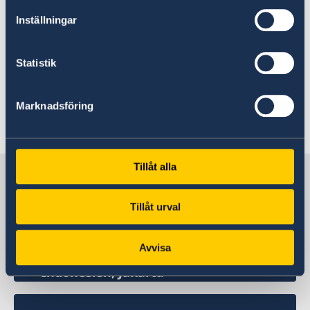
Svensk lag gäller även utomlands
Inställningar
Vissa svenska lagar, exempelvis de som rör
barnsexturism, gäller även utomlands.
Statistik
Svenskar som begår sådana brott kan åtalas i
Sverige.
Marknadsföring
Senast uppdaterad 03 aug. 2026, 10.54
Tillåt alla
Sverige i Indonesien
Tillåt urval
Sveriges ambassad
Avvisa
Indonesien, Jakarta