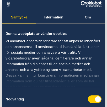
kan leda till höga böter och fängelse. Polisen är
aktiv i hela landet, särskilt vid turistmål som
Bali och Jakarta.
Samtycke
Information
Om
I Aceh, inklusive Pulau Weh, är cannabis vanligt
Denna webbplats använder cookies
förekommande i kulturen, men det är
Vi använder enhetsidentifierare för att anpassa innehållet
fortfarande olagligt. Även mindre innehav eller
och annonserna till användarna, tillhandahålla funktioner
konsumtion kan leda till fängelsestraff.
för sociala medier och analysera vår trafik. Vi
vidarebefordrar även sådana identifierare och annan
Fastighetsägande
information från din enhet till de sociala medier och
annons- och analysföretag som vi samarbetar med.
Utlänningar får enligt indonesisk lag inte äga
Dessa kan i sin tur kombinera informationen med annan
fastigheter. Den som överväger att investera i
information som du har tillhandahållit eller som de har
fast egendom bör rådgöra med en lokal
samlat in när du har använt deras tjänster.
advokat innan några åtaganden görs.
Samtyckesval
Nödvändig