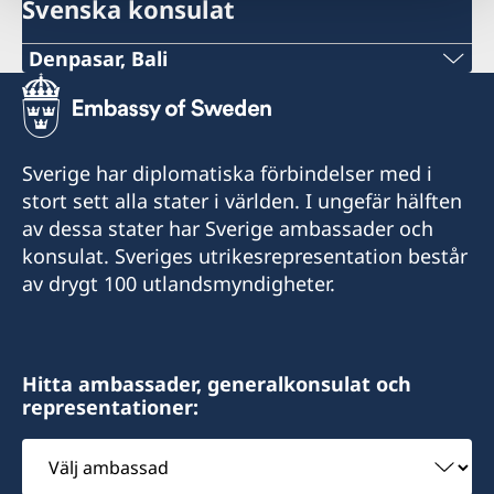
Svenska konsulat
Denpasar, Bali
Telefon:
+62-361-282 223
Sverige har diplomatiska förbindelser med i
Mobiltelefon:
stort sett alla stater i världen. I ungefär hälften
av dessa stater har Sverige ambassader och
+62822 6699 6429
konsulat. Sveriges utrikesrepresentation består
av drygt 100 utlandsmyndigheter.
E-post:
swedishconsulatebali@gmail.com
Sveriges konsulat:
Hitta ambassader, generalkonsulat och
representationer:
Segara Village Hotel
Jl. Segara Ayu, Sanur,
Välj
Denpasar 80228
ambassad
Bali - Indonesia