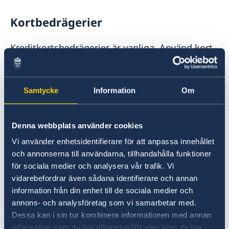
Kortbedrägerier
Kreditkortsbedrägerier är vanliga. Använd kort
endast på större, etablerade hotell,
restauranger och butiker. Lämna aldrig kortet
utan uppsikt. På mindre ställen förekommer
Samtycke
Information
Om
skimming, där kortuppgifter kopieras med
hjälp av dolda läsare. Bedrägerier via
bankomater är särskilt vanliga på Bali.
Denna webbplats använder cookies
Kontanter kan vara ett säkrare alternativ i
Vi använder enhetsidentifierare för att anpassa innehållet
mindre verksamheter.
och annonserna till användarna, tillhandahålla funktioner
för sociala medier och analysera vår trafik. Vi
Säker taxitrafik
vidarebefordrar även sådana identifierare och annan
information från din enhet till de sociala medier och
annons- och analysföretag som vi samarbetar med.
Använd endast taxi från välrenommerade
Dessa kan i sin tur kombinera informationen med annan
bolag. Ambassaden rekommenderar
information som du har tillhandahållit eller som de har