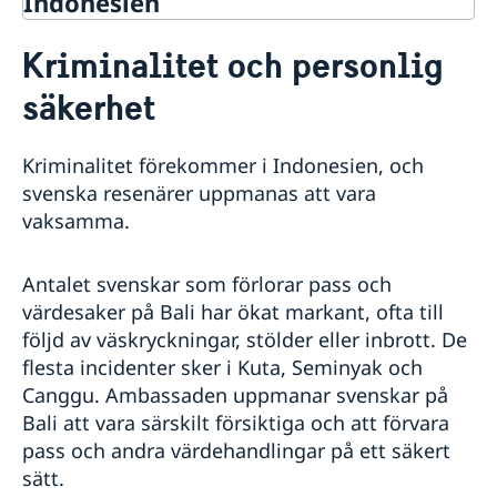
Indonesien
Rösta i Indonesien
Kriminalitet och personlig
Hjälp till svenskar i Indonesien
säkerhet
Rösta i Indonesien
Reseinformation
Akut hjälp
Ambassadens reseinformation
Larmcentraler
Kriminalitet förekommer i Indonesien, och
Pass i Indonesien
Aktuella händelser
Sjuk eller råkat ut för en olycka
svenska resenärer uppmanas att vara
Allmänna säkerhetsläget
Förlust av pass
Medborgarskap
Stulet eller förlorat bank-/kreditkort
vaksamma.
Terrorism
Förnyelse av pass
Ekonomiskt nödställd
Om svenskt medborgarskap
Gifta sig i Indonesien
Naturförhållanden och katastrofer
Nationellt id-kort
Dubbelt medborgarskap
Avgifter
In- och utresebestämmelser
Samordningsnummer
Antalet svenskar som förlorar pass och
Registrera nyfödd utomlands
Körkort
Hälso- och sjukvård
Ansökan om pass för minderårig
värdesaker på Bali har ökat markant, ofta till
Utredning av svenskt medborgarskap
Legaliseringar och intyg
Lokala lagar och sedvänjor
följd av väskryckningar, stölder eller inbrott. De
Levnadsintyg
Kriminalitet och personlig säkerhet
flesta incidenter sker i Kuta, Seminyak och
Arv i internationella situationer i Indonesien
Trafiksäkerhet
Frihetsberövad i Indonesien
Canggu. Ambassaden uppmanar svenskar på
Resa i landet
Internetbedrägeri
Bali att vara särskilt försiktiga och att förvara
Handel mellan Sverige och Indonesien
pass och andra värdehandlingar på ett säkert
Sweden-Indonesia Sustainability Partnership
sätt.