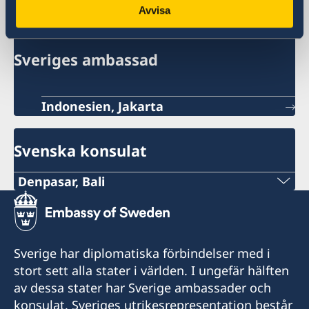
Sverige i Indonesien
Avvisa
Sveriges ambassad
Indonesien, Jakarta
Svenska konsulat
Denpasar, Bali
Telefon:
+62-361-282 223
Sverige har diplomatiska förbindelser med i
Mobiltelefon:
stort sett alla stater i världen. I ungefär hälften
av dessa stater har Sverige ambassader och
+62822 6699 6429
konsulat. Sveriges utrikesrepresentation består