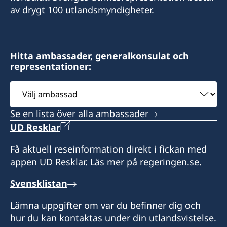
av drygt 100 utlandsmyndigheter.
E-post:
swedishconsulatebali@gmail.com
Sveriges konsulat:
Hitta ambassader, generalkonsulat och
representationer:
Segara Village Hotel
Jl. Segara Ayu, Sanur,
Välj
Denpasar 80228
ambassad
Bali - Indonesia
Se en lista över alla ambassader
Besökstid:
UD Resklar
måndag till fredag,
Få aktuell reseinformation direkt i fickan med
kl. 10.00 – 13.00, 14.00 – 15.00
appen UD Resklar. Läs mer på regeringen.se.
Honorärkonsul
Svensklistan
Catharine Palmira Oprandi Arnany
Lämna uppgifter om var du befinner dig och
hur du kan kontaktas under din utlandsvistelse.
Konsulär assistent