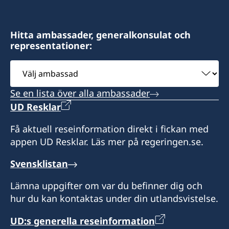
swedishconsulatebali@gmail.com
Sveriges konsulat:
Hitta ambassader, generalkonsulat och
representationer:
Segara Village Hotel
Jl. Segara Ayu, Sanur,
Välj
Denpasar 80228
ambassad
Bali - Indonesia
Se en lista över alla ambassader
Besökstid:
UD Resklar
måndag till fredag,
Få aktuell reseinformation direkt i fickan med
kl. 10.00 – 13.00, 14.00 – 15.00
appen UD Resklar. Läs mer på regeringen.se.
Honorärkonsul
Svensklistan
Catharine Palmira Oprandi Arnany
Lämna uppgifter om var du befinner dig och
hur du kan kontaktas under din utlandsvistelse.
Konsulär assistent
UD:s generella reseinformation
Dayu Mita