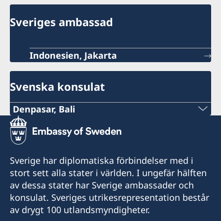
Sveriges ambassad
Indonesien, Jakarta
Svenska konsulat
Denpasar, Bali
Telefon:
+62-361-282 223
Sverige har diplomatiska förbindelser med i
Mobiltelefon:
stort sett alla stater i världen. I ungefär hälften
av dessa stater har Sverige ambassader och
+62822 6699 6429
konsulat. Sveriges utrikesrepresentation består
av drygt 100 utlandsmyndigheter.
E-post: