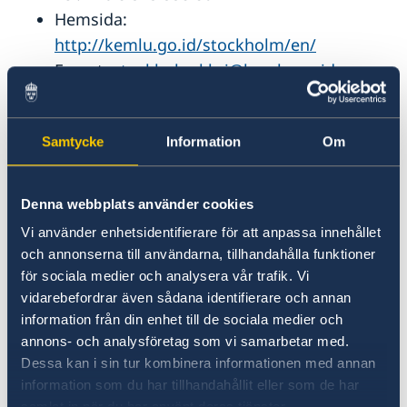
Hemsida:
http://kemlu.go.id/stockholm/en/
E-post:
stockholm.kbri@kemlu.go.id
Inresebestämmelser
Samtycke
Information
Om
Indonesien har efter pandemin infört krav på
att resenärer från en del länder, bl a Sverige,
Denna webbplats använder cookies
ska ansöka om visum. Detta kan göras online
Vi använder enhetsidentifierare för att anpassa innehållet
före avresa eller vid ankomst.
och annonserna till användarna, tillhandahålla funktioner
Indonesian eVoa - Visa On Arrival Application
för sociala medier och analysera vår trafik. Vi
(imigrasi.go.id)
vidarebefordrar även sådana identifierare och annan
information från din enhet till de sociala medier och
Resenärer behöver vid inresa i Indonesien
annons- och analysföretag som vi samarbetar med.
uppvisa, pass som är giltigt i sex månader efter
Dessa kan i sin tur kombinera informationen med annan
inresa och returbiljett.
information som du har tillhandahållit eller som de har
samlat in när du har använt deras tjänster.