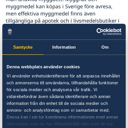
myggmedel kan köpas i Sverige före avresa,
men effektiva myggmedel finns även
tillgängliga på apotek och i livsmedelsbutiker i
Indonesien.
Malaria förekommer i delar av Indonesien,
Samtycke
Information
Om
särskilt öster om Bali och främst på
landsbygden. Resenärer som planerar att vistas
utanför Java, Sumatra och Bali bör rådgöra med
Denna webbplats använder cookies
läkare inför avresa om behovet av
Vi använder enhetsidentifierare för att anpassa innehållet
malariaprofylax. Malariamedicin är inte alltid
och annonserna till användarna, tillhandahålla funktioner
tillgänglig i landet, och i vissa fall krävs
för sociala medier och analysera vår trafik. Vi
medicinsk evakuering till närliggande länder.
vidarebefordrar även sådana identifierare och annan
Denguefeber, som sprids via myggor,
information från din enhet till de sociala medier och
förekommer i hela landet, särskilt i tätorter.
annons- och analysföretag som vi samarbetar med.
Dessa kan i sin tur kombinera informationen med annan
Rabies
information som du har tillhandahållit eller som de har