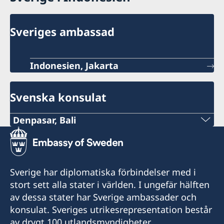
Sveriges ambassad
Indonesien, Jakarta
Svenska konsulat
Denpasar, Bali
Telefon:
+62-361-282 223
Sverige har diplomatiska förbindelser med i
Mobiltelefon:
stort sett alla stater i världen. I ungefär hälften
av dessa stater har Sverige ambassader och
+62822 6699 6429
konsulat. Sveriges utrikesrepresentation består
av drygt 100 utlandsmyndigheter.
E-post: