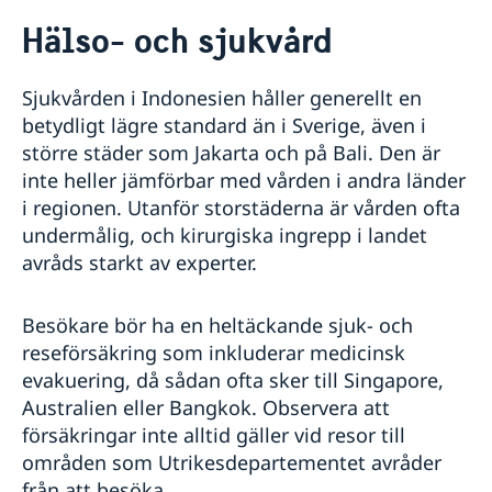
Rösta i Indonesien
Hälso- och sjukvård
Hjälp till svenskar i Indonesien
Rösta i Indonesien
Reseinformation
Sjukvården i Indonesien håller generellt en
Akut hjälp
Ambassadens reseinformation
betydligt lägre standard än i Sverige, även i
Larmcentraler
Pass i Indonesien
Aktuella händelser
större städer som Jakarta och på Bali. Den är
Sjuk eller råkat ut för en olycka
Allmänna säkerhetsläget
Förlust av pass
inte heller jämförbar med vården i andra länder
Medborgarskap
Stulet eller förlorat bank-/kreditkort
Terrorism
Förnyelse av pass
i regionen. Utanför storstäderna är vården ofta
Ekonomiskt nödställd
Om svenskt medborgarskap
Gifta sig i Indonesien
Naturförhållanden och katastrofer
Nationellt id-kort
undermålig, och kirurgiska ingrepp i landet
Dubbelt medborgarskap
Avgifter
In- och utresebestämmelser
Samordningsnummer
avråds starkt av experter.
Registrera nyfödd utomlands
Körkort
Hälso- och sjukvård
Ansökan om pass för minderårig
Utredning av svenskt medborgarskap
Legaliseringar och intyg
Lokala lagar och sedvänjor
Levnadsintyg
Kriminalitet och personlig säkerhet
Besökare bör ha en heltäckande sjuk- och
Arv i internationella situationer i Indonesien
Trafiksäkerhet
reseförsäkring som inkluderar medicinsk
Frihetsberövad i Indonesien
Resa i landet
evakuering, då sådan ofta sker till Singapore,
Internetbedrägeri
Handel mellan Sverige och Indonesien
Australien eller Bangkok. Observera att
Sweden-Indonesia Sustainability Partnership
försäkringar inte alltid gäller vid resor till
områden som Utrikesdepartementet avråder
från att besöka.