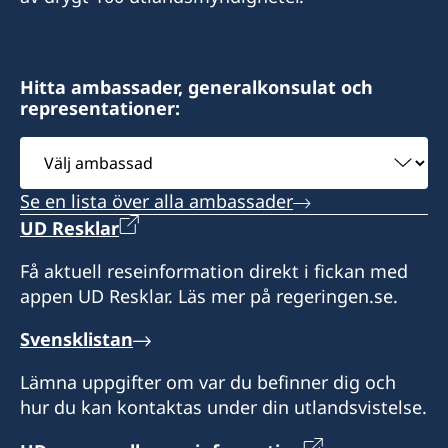
swedishconsulatebali@gmail.com
Sveriges konsulat:
Hitta ambassader, generalkonsulat och
representationer:
Segara Village Hotel
Jl. Segara Ayu, Sanur,
Välj
Denpasar 80228
ambassad
Bali - Indonesia
Se en lista över alla ambassader
Besökstid:
UD Resklar
måndag till fredag,
Få aktuell reseinformation direkt i fickan med
kl. 10.00 – 13.00, 14.00 – 15.00
appen UD Resklar. Läs mer på regeringen.se.
Honorärkonsul
Svensklistan
Catharine Palmira Oprandi Arnany
Lämna uppgifter om var du befinner dig och
hur du kan kontaktas under din utlandsvistelse.
Konsulär assistent