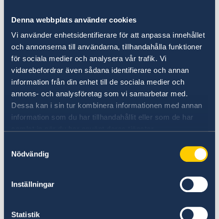
Internetbedrägeri
Födelse
Denna webbplats använder cookies
Reseinformation
adoption
Vi använder enhetsidentifierare för att anpassa innehållet
Handel mellan Sverige och Indonesien
Ambassadens reseinformation
legitimation (förälders giftermål)
och annonserna till användarna, tillhandahålla funktioner
Aktuella händelser
Sweden-Indonesia Sustainability Partnership
ansökan (naturalisation)
för sociala medier och analysera vår trafik. Vi
Allmänna säkerhetsläget
anmälan (barn, ungdomar 18–20 år och
vidarebefordrar även sådana identifierare och annan
Terrorism
medborgare i Finland, Danmark, Norge
information från din enhet till de sociala medier och
Naturförhållanden och katastrofer
annons- och analysföretag som vi samarbetar med.
och Island).
In- och utresebestämmelser
Dessa kan i sin tur kombinera informationen med annan
Hälso- och sjukvård
Förlora eller behålla svenskt medborgarskap
information som du har tillhandahållit eller som de har
Lokala lagar och sedvänjor
Kriminalitet och personlig säkerhet
samlat in när du har använt deras tjänster.
på Migrationsverkets webbplats
Trafiksäkerhet
Samtyckesval
Resa i landet
Nödvändig
Ansökan lämnar du in till svensk ambassad
eller konsulat. Om du är på besök i Sverige kan
du skicka den direkt till Migrationsverket i
Inställningar
Norrköping: Migrationsverket
Medborgarskapsenheten 601 70 Norrköping
Statistik