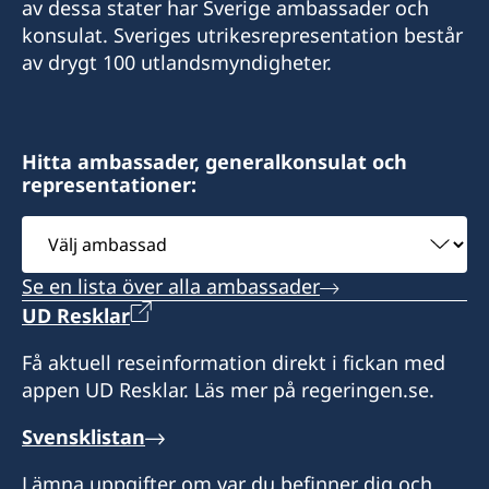
av dessa stater har Sverige ambassader och
+62822 6699 6429
konsulat. Sveriges utrikesrepresentation består
av drygt 100 utlandsmyndigheter.
E-post:
swedishconsulatebali@gmail.com
Sveriges konsulat:
Hitta ambassader, generalkonsulat och
representationer:
Segara Village Hotel
Jl. Segara Ayu, Sanur,
Välj
Denpasar 80228
ambassad
Bali - Indonesia
Se en lista över alla ambassader
Besökstid:
UD Resklar
måndag till fredag,
Få aktuell reseinformation direkt i fickan med
kl. 10.00 – 13.00, 14.00 – 15.00
appen UD Resklar. Läs mer på regeringen.se.
Honorärkonsul
Svensklistan
Catharine Palmira Oprandi Arnany
Lämna uppgifter om var du befinner dig och