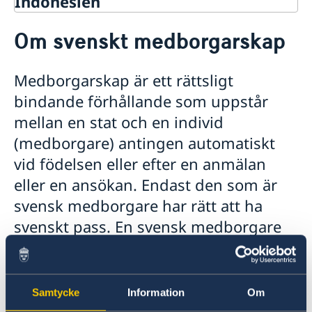
Indonesien
Rösta i Indonesien
Om svenskt medborgarskap
Hjälp till svenskar i Indonesien
Rösta i Indonesien
Medborgarskap är ett rättsligt
Akut hjälp
bindande förhållande som uppstår
Larmcentraler
Pass i Indonesien
Sjuk eller råkat ut för en olycka
mellan en stat och en individ
Förlust av pass
Medborgarskap
Stulet eller förlorat bank-/kreditkort
(medborgare) antingen automatiskt
Förnyelse av pass
Ekonomiskt nödställd
Om svenskt medborgarskap
Nationellt id-kort
vid födelsen eller efter en anmälan
Dubbelt medborgarskap
Samordningsnummer
eller en ansökan. Endast den som är
Registrera nyfödd utomlands
Ansökan om pass för minderårig
Utredning av svenskt medborgarskap
svensk medborgare har rätt att ha
Gifta sig i Indonesien
svenskt pass. En svensk medborgare
Avgifter
har en ovillkorlig rätt att vistas i
Körkort
Legaliseringar och intyg
Sverige.
Levnadsintyg
Arv i internationella situationer i Indonesien
Samtycke
Information
Om
Svensk medborgare kan man bli genom:
Frihetsberövad i Indonesien