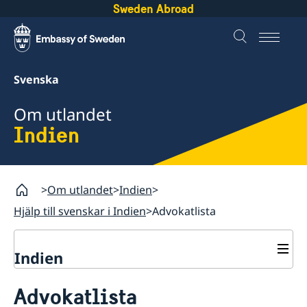
Sweden Abroad
Svenska
Om utlandet
Indien
Om utlandet
Indien
Hjälp till svenskar i Indien
Advokatlista
Indien
Rösta i Indien
Advokatlista
Hjälp till svenskar i Indien