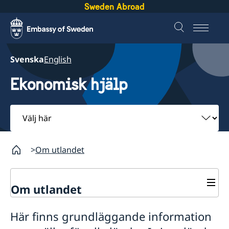
Sweden Abroad
Svenska
English
Ekonomisk hjälp
Välj
här
Om utlandet
Om utlandet
Service för svenska företag
Här finns grundläggande information
Svenska företag i utlandet