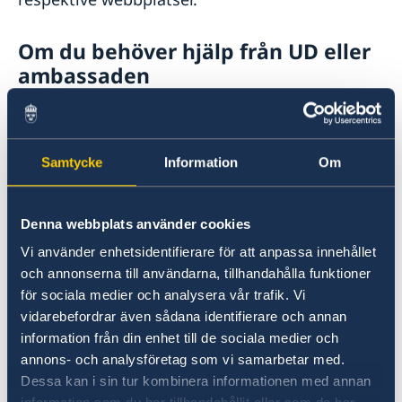
Om du behöver hjälp från UD eller
ambassaden
Om du till exempel har tappat ditt bankkort
kan du få hjälp av ambassaden att ta ut
kontanter genom att överföra pengar från ditt
Samtycke
Information
Om
eget konto. Du får då betala både bankens
eventuella avgift och UD:s avgift om 600 kronor.
Denna webbplats använder cookies
Vi använder enhetsidentifierare för att anpassa innehållet
Om du behöver pengar för att resa hem eller
och annonserna till användarna, tillhandahålla funktioner
betala sjukvård, men inte har egna pengar och
för sociala medier och analysera vår trafik. Vi
inte själv har möjlighet att kontakta anhöriga
vidarebefordrar även sådana identifierare och annan
eller vänner, kan du få hjälp av UD och
information från din enhet till de sociala medier och
ambassaden. Du lämnar då namn och
annons- och analysföretag som vi samarbetar med.
kontaktuppgifter till personer som UD kan
Dessa kan i sin tur kombinera informationen med annan
kontakta i Sverige. De betalar in det belopp du