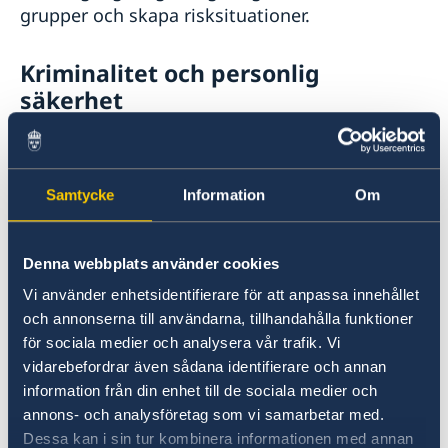
grupper och skapa risksituationer.
Kriminalitet och personlig
säkerhet
Allvarliga brott, inklusive mord och beväpnade
rån, är ett stort problem. Beväpnade gäng
bekämpar varandra och polisen har svårt att få
Samtycke
Information
Om
bukt med dessa oroselement. Mycket stor
försiktighet bör iakttas utomhus och även inne
Denna webbplats använder cookies
på hotell och i affärer, särskilt efter mörkrets
inbrott. Pirater härjar längs kusten.
Vi använder enhetsidentifierare för att anpassa innehållet
och annonserna till användarna, tillhandahålla funktioner
för sociala medier och analysera vår trafik. Vi
Lokala lagar och sedvänjor
vidarebefordrar även sådana identifierare och annan
information från din enhet till de sociala medier och
Det är viktigt att respektera lokala lagar och
annons- och analysföretag som vi samarbetar med.
sedvänjor. Bruket av marijuana är olagligt.
Dessa kan i sin tur kombinera informationen med annan