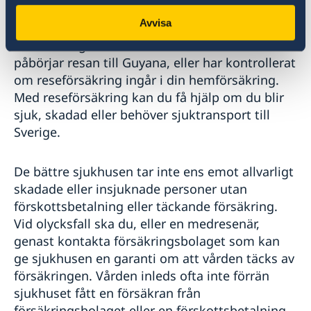
Försäkringsskydd
Avvisa
Det är viktigt att du är rätt försäkrad innan du
påbörjar resan till Guyana, eller har kontrollerat
om reseförsäkring ingår i din hemförsäkring.
Med reseförsäkring kan du få hjälp om du blir
sjuk, skadad eller behöver sjuktransport till
Sverige.
De bättre sjukhusen tar inte ens emot allvarligt
skadade eller insjuknade personer utan
förskottsbetalning eller täckande försäkring.
Vid olycksfall ska du, eller en medresenär,
genast kontakta försäkringsbolaget som kan
ge sjukhusen en garanti om att vården täcks av
försäkringen. Vården inleds ofta inte förrän
sjukhuset fått en försäkran från
försäkringsbolaget eller en förskottsbetalning.