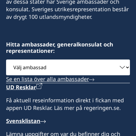
av dessa stater har Sverige ambassader och
mhussain@banksdih.com
konsulat. Sveriges utrikesrepresentation består
Sveriges konsulat
av drygt 100 utlandsmyndigheter.
Banks DIH Ldt
Thirst Park
Georgetown
Hitta ambassader, generalkonsulat och
Guyana
representationer:
Honorärkonsul
Välj
ambassad
Shabir Hussein
Se en lista över alla ambassader
UD Resklar
Få aktuell reseinformation direkt i fickan med
appen UD Resklar. Läs mer på regeringen.se.
Svensklistan
Lämna uppgifter om var du befinner dig och