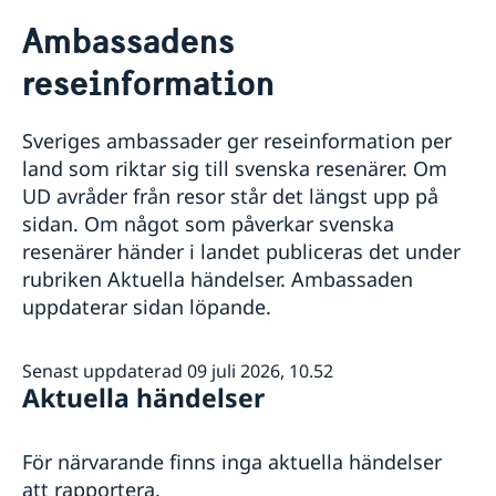
Rösta i Guyana
Ambassadens
Hjälp till svenskar i Guyana
reseinformation
Rösta i Guyana
Reseinformation
Pass utomlands
Ambassadens reseinformation
Förlust av pass
Legaliseringar
Sveriges ambassader ger reseinformation per
Aktuella händelser
Gifta sig utomlands
land som riktar sig till svenska resenärer. Om
Allmänna säkerhetsläget
UD avråder från resor står det längst upp på
Naturförhållanden och katastrofer
sidan. Om något som påverkar svenska
Terrorism
Trafiksäkerhet
resenärer händer i landet publiceras det under
Kriminalitet och personlig säkerhet
rubriken Aktuella händelser. Ambassaden
Lokala lagar och sedvänjor
uppdaterar sidan löpande.
Hälso- och sjukvård
In- och utresebestämmelser
Senast uppdaterad 09 juli 2026, 10.52
Aktuella händelser
För närvarande finns inga aktuella händelser
att rapportera.