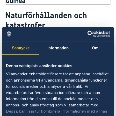
Guinea
Rösta i Guinea
Naturförhållanden och
Hjälp till svenskar i Guinea
katastrofer
Rösta i Guinea
Reseinformation
Pass utomlands
Ambassadens reseinformation
Provisoriskt pass
Gifta sig utomlands
Man bör vara försiktig vid bad efter
Aktuella händelser
Guineabuktens stränder. Havsströmmarna är
Allmänna säkerhetsläget
Samtycke
Information
Om
starka, även nära land.
Terrorism
Naturförhållanden och katastrofer
In- och utresebestämmelser
Däremot har Guinea varit förskonat från
Denna webbplats använder cookies
Hälso- och sjukvård
allvarligare naturkatastrofer med dramatiskt
Vi använder enhetsidentifierare för att anpassa innehållet
Lokala lagar och sedvänjor
förlopp. Under regnperioden mellan maj och
och annonserna till användarna, tillhandahålla funktioner
Kriminalitet och personlig säkerhet
november kan dock våldsamma regn
Trafiksäkerhet
för sociala medier och analysera vår trafik. Vi
förekomma och orsaka översvämningar och
Övriga upplysningar
vidarebefordrar även sådana identifierare och annan
jordskred.
information från din enhet till de sociala medier och
annons- och analysföretag som vi samarbetar med.
Dessa kan i sin tur kombinera informationen med annan
Senast uppdaterad 03 juli 2026, 13.56