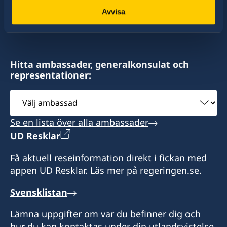
konsulat. Sveriges utrikesrepresentation består
Avvisa
av drygt 100 utlandsmyndigheter.
Hitta ambassader, generalkonsulat och
representationer:
Välj
ambassad
Se en lista över alla ambassader
UD Resklar
Få aktuell reseinformation direkt i fickan med
appen UD Resklar. Läs mer på regeringen.se.
Svensklistan
Lämna uppgifter om var du befinner dig och
hur du kan kontaktas under din utlandsvistelse.