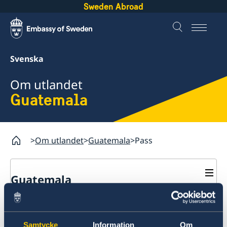
Sweden Abroad
Svenska
Om utlandet
Guatemala
Om utlandet
Guatemala
Pass
Guatemala
Rösta i Guatemala
Pass
Hjälp till svenskar i Guatemala
Rösta i Guatemala
Reseinformation
Samtycke
Information
Om