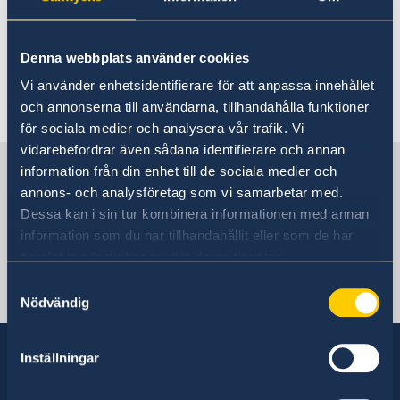
Behöver du ett nytt pass och befinner dig
Pass i Guatemala
Ambassadens reseinformation
utomlands? Läs mer
här
om hur du går tillväga
Förlust av pass
Akut hjälp i Guatemala
Aktuella händelser
i Guatemala.
Denna webbplats använder cookies
Passansökan för vuxna
Allmänna säkerhetsläget
Viktiga telefonnummer
Svenskt medborgarskap i Guatemala
Passansökan för barn
Vi använder enhetsidentifierare för att anpassa innehållet
Lokala lagar och sedvänjor
Om du blir sjuk eller råkar ut för en olycka
Senast uppdaterad 08 mars 2018, 14.25
Provisoriskt pass
Registrera nyfödd utomlands
Avgifter
och annonserna till användarna, tillhandahålla funktioner
Kriminalitet och personlig säkerhet
Samordningsnummer
för sociala medier och analysera vår trafik. Vi
Trafiksäkerhet
Nationellt ID-kort
vidarebefordrar även sådana identifierare och annan
Resa i landet
Information och svar på vanliga frågor om pass och
Sverige i Guatemala
information från din enhet till de sociala medier och
Hälso- och sjukvård
nationellt ID-kort
Naturförhållanden och katastrofer
annons- och analysföretag som vi samarbetar med.
In- och utresebestämmelser
Dessa kan i sin tur kombinera informationen med annan
Sveriges Ambassad
Terrorism
information som du har tillhandahållit eller som de har
samlat in när du har använt deras tjänster.
Samtyckesval
Guatemala City, Guatemala
Nödvändig
Inställningar