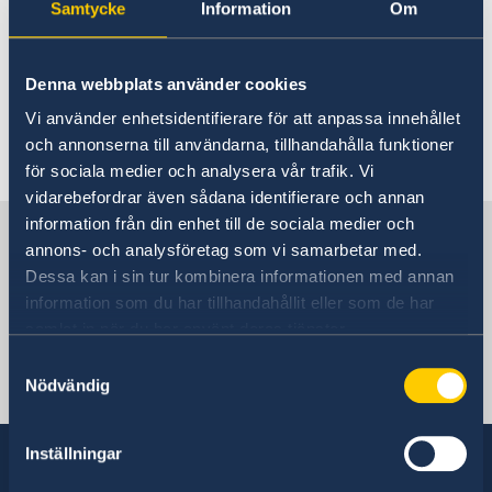
Rösta i Guatemala
Samtycke
Information
Om
Terrorism
Hjälp till svenskar i Guatemala
Rösta i Guatemala
Reseinformation
Denna webbplats använder cookies
Risken för terrordåd bedöms vara låg.
Pass i Guatemala
Ambassadens reseinformation
Vi använder enhetsidentifierare för att anpassa innehållet
Förlust av pass
Akut hjälp i Guatemala
och annonserna till användarna, tillhandahålla funktioner
Aktuella händelser
Senast uppdaterad 02 juni 2026, 09.05
Passansökan för vuxna
för sociala medier och analysera vår trafik. Vi
Allmänna säkerhetsläget
Viktiga telefonnummer
Svenskt medborgarskap i Guatemala
Passansökan för barn
Lokala lagar och sedvänjor
Om du blir sjuk eller råkar ut för en olycka
vidarebefordrar även sådana identifierare och annan
Provisoriskt pass
Registrera nyfödd utomlands
Avgifter
Kriminalitet och personlig säkerhet
information från din enhet till de sociala medier och
Sverige i Guatemala
Samordningsnummer
Trafiksäkerhet
annons- och analysföretag som vi samarbetar med.
Nationellt ID-kort
Resa i landet
Dessa kan i sin tur kombinera informationen med annan
Information och svar på vanliga frågor om pass och
Hälso- och sjukvård
information som du har tillhandahållit eller som de har
nationellt ID-kort
Sveriges Ambassad
Naturförhållanden och katastrofer
samlat in när du har använt deras tjänster.
In- och utresebestämmelser
Samtyckesval
Terrorism
Nödvändig
Guatemala City, Guatemala
Inställningar