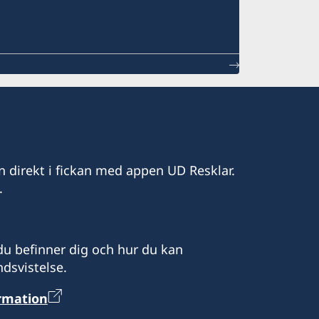
n direkt i fickan med appen UD Resklar.
.
u befinner dig och hur du kan
dsvistelse.
ormation