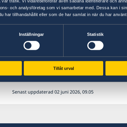
vår trafik. Vi vidarebefordrar även sådana identifierare och anna
runt).
nnons- och analysföretag som vi samarbetar med. Dessa kan i sin
har tillhandahållit eller som de har samlat in när du har använt 
INGUAT kan också arrangera poliseskort för tur
sker i god tid dock senast tre dagar före resan 
Inställningar
Statistik
Tänk alltid på att underrätta oroliga anhöriga i 
uppstår i vistelselandet som t.ex. naturkatastrof
På
UD:s webbplats
finns mer information om v
Tillåt urval
till med. Se även
UD:s allmänna råd
inför utlan
Senast uppdaterad 02 juni 2026, 09.05