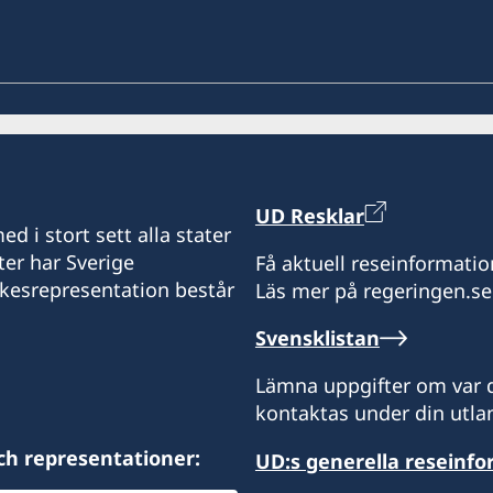
UD Resklar
d i stort sett alla stater
ter har Sverige
Få aktuell reseinformatio
ikesrepresentation består
Läs mer på regeringen.se
Svensklistan
Lämna uppgifter om var d
kontaktas under din utlan
ch representationer:
UD:s generella reseinf