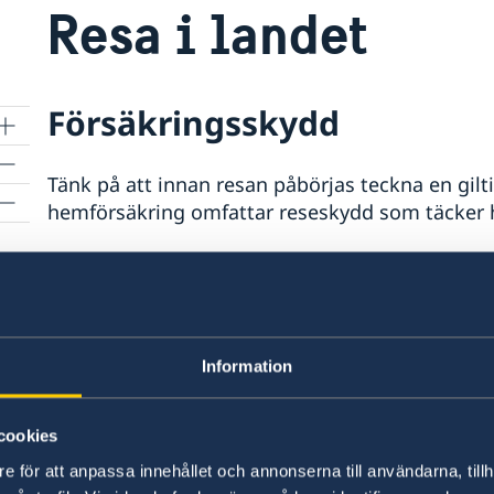
Resa i landet
Försäkringsskydd
Tänk på att innan resan påbörjas teckna en gilt
hemförsäkring omfattar reseskydd som täcker h
Övriga upplysningar
Samtliga besökare rekommenderas att anmäla si
pass
ett webbformulär, för att kunna bli kontaktad 
Information
nödvändigt i en större krissituation,
swedenabr
cookies
Ytterligare säkerhetsinformation samt assistan
e för att anpassa innehållet och annonserna till användarna, tillh
INGUAT:s kontor för turistinformation
(tel in