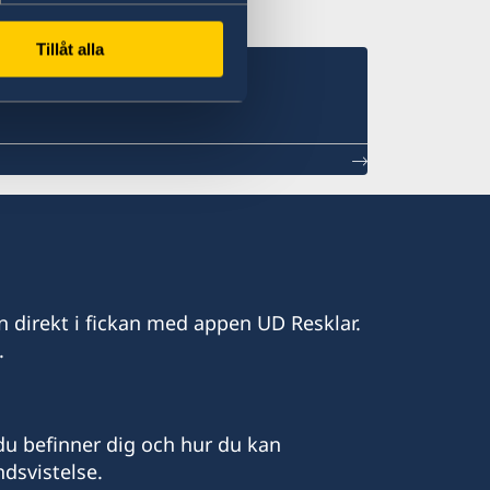
Tillåt alla
n direkt i fickan med appen UD Resklar.
.
u befinner dig och hur du kan
dsvistelse.