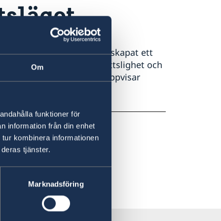
tsläget
tbredda straffriheten har skapat ett
arelaterad organiserad brottslighet och
Om
som åklagare och domare, uppvisar
mmer på alla nivåer.
andahålla funktioner för
n information från din enhet
 tur kombinera informationen
deras tjänster.
Marknadsföring