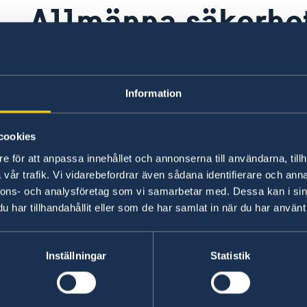
Allmänna säkerhe
De höga våldsnivåerna i kombination med den u
osäkert samhälle där kriminella gäng, narkotik
Information
vanlig kriminalitet är omfattande. Polisen, lik
fortfarande stora brister och korruption föreko
cookies
e för att anpassa innehållet och annonserna till användarna, tillh
vår trafik. Vi vidarebefordrar även sådana identifierare och anna
Senast uppdaterad 02 juni 2026, 09.05
nnons- och analysföretag som vi samarbetar med. Dessa kan i sin
har tillhandahållit eller som de har samlat in när du har använt 
pass
Inställningar
Statistik