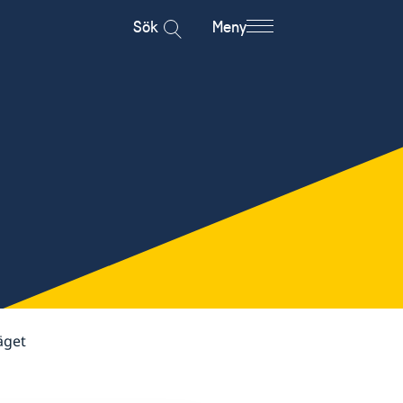
Sök
Meny
äget