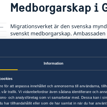
Medborgarskap i 
Migrationsverket är den svenska mynd
svenskt medborgarskap. Ambassaden 
ansökningar i medborgarskapsärenden.
Migrationsverket som handlägger och t
Sverige applicerar härstamningsprincipen för 
Information
medborgarskapet förs vidare genom släktband. B
automatiskt svenskt medborgarskap vid födels
cookies
pass
Om svenskt medborgarskap - på Migrationsver
e för att anpassa innehållet och annonserna till användarna, tillh
vår trafik. Vi vidarebefordrar även sådana identifierare och anna
nnons- och analysföretag som vi samarbetar med. Dessa kan i sin
Om att registrera barn födda utomlands
har tillhandahållit eller som de har samlat in när du har använt 