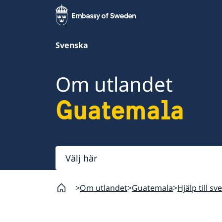
Svenska
Om utlandet
Guatemala
Välj
här
Om utlandet
Guatemala
Hjälp till s