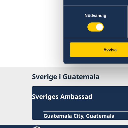
Kriminalitet och personlig säkerhet
Trafiksäkerhet
Samtyckesval
Resa i landet
Nödvändig
Hälso- och sjukvård
Naturförhållanden och katastrofer
In- och utresebestämmelser
Terrorism
Avvisa
Sverige i Guatemala
Sveriges Ambassad
Guatemala City, Guatemala