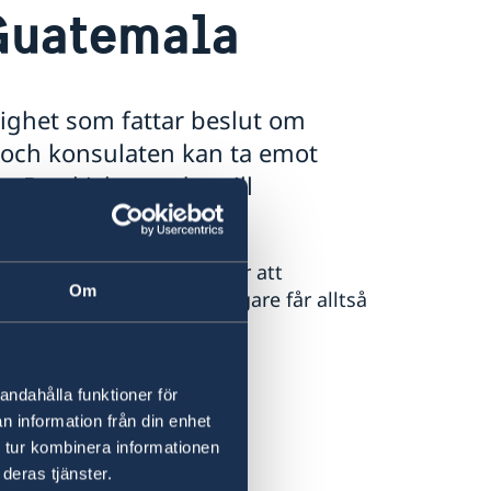
Guatemala
ighet som fattar beslut om
och konsulaten kan ta emot
 De skickas sedan till
ar beslut.
medborgarskap. Det innebär att
Om
arn till svenska medborgare får alltså
en.
kets webbplats
andahålla funktioner för
n information från din enhet
 tur kombinera informationen
deras tjänster.