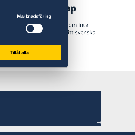
kt medborgarskap
Marknadsföring
g har bott i Sverige och som inte
het med landet, förlorar sitt svenska
Tillåt alla
skap