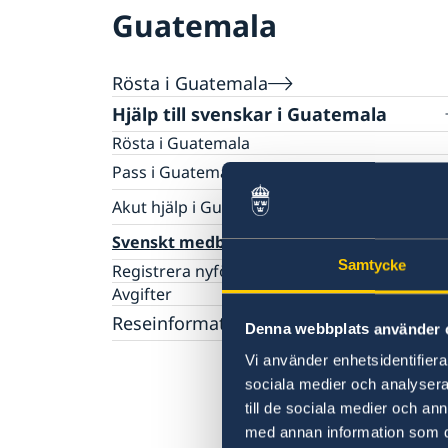
Guatemala
Rösta i Guatemala
Hjälp till svenskar i Guatemala
Rösta i Guatemala
Pass i Guatemala
Förlust av pass
Akut hjälp i Guatemala
Passansökan för vuxna
Viktiga telefonnummer
Svenskt medborgarskap i Guatemala
Passansökan för barn
Om du blir sjuk eller råkar ut för en olycka
Provisoriskt pass
Samtycke
Registrera nyfödd utomlands
Samordningsnummer
Avgifter
Nationellt ID-kort
Reseinformation
Denna webbplats använder 
Information och svar på vanliga frågor om 
och nationellt ID-kort
Ambassadens reseinformation
Vi använder enhetsidentifierar
sociala medier och analysera 
Aktuella händelser
Allmänna säkerhetsläget
till de sociala medier och a
Lokala lagar och sedvänjor
med annan information som du 