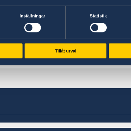
Förlora och behålla svens
Inställningar
Statistik
Svenska medborgare födda utomlands, som aldri
besökt Sverige på ett sätt som påvisar samhörig
medborgarskap automatiskt när de fyller 22 år.
Tillåt urval
Om att förlora och behålla svenskt medborgar