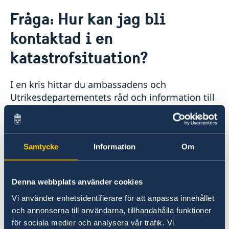
Rösta i Grenada
Fråga: Hur kan jag bli
Hjälp till svenskar i Grenada
kontaktad i en
Rösta i Grenada
Reseinformation
Pass utomlands
katastrofsituation?
Ambassadens reseinformation
Gifta sig utomlands
Legaliseringar/apostille
Aktuella händelser
Allmänna säkerhetsläget
I en kris hittar du ambassadens och
Naturförhållanden och katastrofer
Utrikesdepartementets råd och information till
Terrorism
svenska medborgare i
reseinformationen
.
Hälso- och sjukvård
L
adda gärna ner appen UD Resklar, appen är
Lokala lagar och sedvänjor
direkt länkad till reseinformationen och
Kriminalitet och personlig säkerhet
innehåller samma information. För att
Samtycke
Information
Om
Trafiksäkerhet
In- och utresebestämmelser
möjliggöra att bli kontaktad av ambassaden
eller Utrikesdepartementet i en krissituation
Denna webbplats använder cookies
kan du anmäla dig på
ambassadens hemsida
.
Vi använder enhetsidentifierare för att anpassa innehållet
och annonserna till användarna, tillhandahålla funktioner
Råd i en krissituation
för sociala medier och analysera vår trafik. Vi