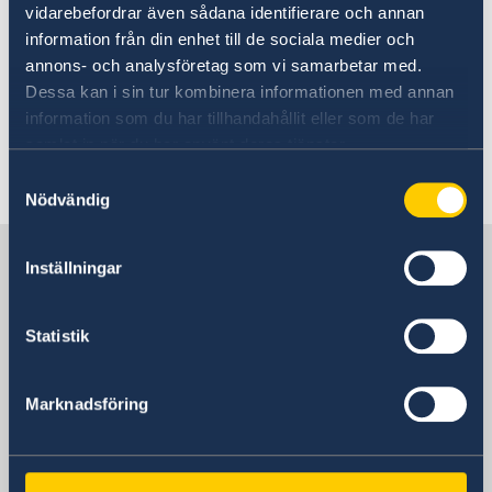
vidarebefordrar även sådana identifierare och annan
information från din enhet till de sociala medier och
Här finns grundläggande information som
annons- och analysföretag som vi samarbetar med.
gäller för alla länder. I vissa länder gäller
Dessa kan i sin tur kombinera informationen med annan
dessutom ytterligare villkor. Kontakta ansvarig
information som du har tillhandahållit eller som de har
ambassad för mer information.
samlat in när du har använt deras tjänster.
Samtyckesval
Nödvändig
Läs mer
Sverige i Grenada
Inställningar
Sveriges Ambassad
Statistik
Marknadsföring
Grenada, Stockholm
Svenska konsulat