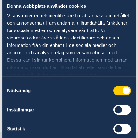
kontrollerat om reseförsäkring ingår i din
Denna webbplats använder cookies
hemförsäkring. Med reseförsäkring kan du få
hjälp om du blir sjuk, skadad eller behöver
Vi använder enhetsidentifierare för att anpassa innehållet
sjuktransport till Sverige.
och annonserna till användarna, tillhandahålla funktioner
för sociala medier och analysera vår trafik. Vi
vidarebefordrar även sådana identifierare och annan
De bättre sjukhusen tar inte emot allvarligt
information från din enhet till de sociala medier och
skadade eller insjuknade personer utan
annons- och analysföretag som vi samarbetar med.
förhandsbetalning eller täckande försäkring.
Dessa kan i sin tur kombinera informationen med annan
Vid olycksfall ska du, eller en medresenär,
information som du har tillhandahållit eller som de har
genast kontakta försäkringsbolaget som kan
samlat in när du har använt deras tjänster.
ge sjukhuset en garanti om att vården täcks av
Samtyckesval
försäkringen. Vården inleds ofta inte förrän
Nödvändig
sjukhuset fått en försäkran från
försäkringsbolaget eller en förskottsbetalning.
Inställningar
Senast uppdaterad 09 juli 2026, 10.52
Statistik