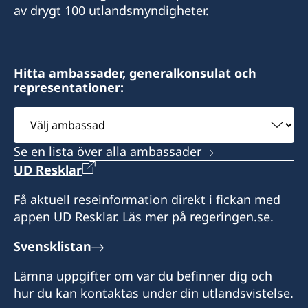
Sveriges konsulat
av drygt 100 utlandsmyndigheter.
P.O. Box 768,
Unit 38, Spiceland Mall,
Grand Anse,
Hitta ambassader, generalkonsulat och
St. George
representationer:
GRENADA
Välj
Honorärkonsul
ambassad
Se en lista över alla ambassader
Shireen J. Wilkinson
UD Resklar
Få aktuell reseinformation direkt i fickan med
appen UD Resklar. Läs mer på regeringen.se.
Svensklistan
Lämna uppgifter om var du befinner dig och
hur du kan kontaktas under din utlandsvistelse.