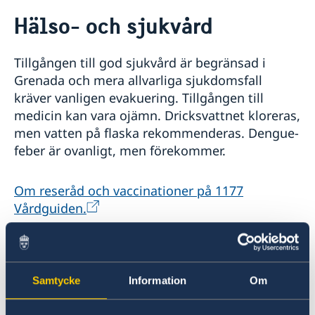
Rösta i Grenada
Hälso- och sjukvård
Hjälp till svenskar i Grenada
Rösta i Grenada
Reseinformation
Tillgången till god sjukvård är begränsad i
Pass utomlands
Ambassadens reseinformation
Gifta sig utomlands
Grenada och mera allvarliga sjukdomsfall
Legaliseringar/apostille
Aktuella händelser
kräver vanligen evakuering. Tillgången till
Allmänna säkerhetsläget
medicin kan vara ojämn. Dricksvattnet kloreras,
Naturförhållanden och katastrofer
men vatten på flaska rekommenderas. Dengue-
Terrorism
feber är ovanligt, men förekommer.
Hälso- och sjukvård
Lokala lagar och sedvänjor
Kriminalitet och personlig säkerhet
Om reseråd och vaccinationer på 1177
Trafiksäkerhet
Vårdguiden.
In- och utresebestämmelser
Försäkringsskydd
Det är viktigt att du är rätt försäkrad innan du
Samtycke
Information
Om
påbörjar resan till Grenada, eller har