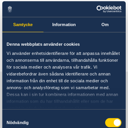
Rösta i Grenada
Aktuella händelser
Hjälp till svenskar i Grenada
Rösta i Grenada
Reseinformation
Samtycke
Information
Om
Pass utomlands
För närvarande finns inga aktuella händelser
Ambassadens reseinformation
Gifta sig utomlands
att rapportera.
Legaliseringar/apostille
Aktuella händelser
Denna webbplats använder cookies
Allmänna säkerhetsläget
Naturförhållanden och katastrofer
Vi använder enhetsidentifierare för att anpassa innehållet
Terrorism
Senast uppdaterad 09 juli 2026, 10.52
och annonserna till användarna, tillhandahålla funktioner
Hälso- och sjukvård
för sociala medier och analysera vår trafik. Vi
Lokala lagar och sedvänjor
vidarebefordrar även sådana identifierare och annan
Kriminalitet och personlig säkerhet
Sverige i Grenada
information från din enhet till de sociala medier och
Trafiksäkerhet
annons- och analysföretag som vi samarbetar med.
In- och utresebestämmelser
Dessa kan i sin tur kombinera informationen med annan
Sveriges Ambassad
information som du har tillhandahållit eller som de har
samlat in när du har använt deras tjänster.
Samtyckesval
Grenada, Stockholm
Nödvändig