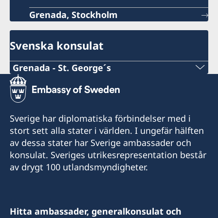
Grenada, Stockholm
Svenska konsulat
Grenada - St. George´s
Telefonnummer konsulat
+1-473-404-2004
Sverige har diplomatiska förbindelser med i
Emailadress konsulat
stort sett alla stater i världen. I ungefär hälften
av dessa stater har Sverige ambassader och
stgeorges.swecons@sjwgrenada.com
konsulat. Sveriges utrikesrepresentation består
Sveriges konsulat
av drygt 100 utlandsmyndigheter.
P.O. Box 768,
Unit 38, Spiceland Mall,
Grand Anse,
Hitta ambassader, generalkonsulat och
St. George