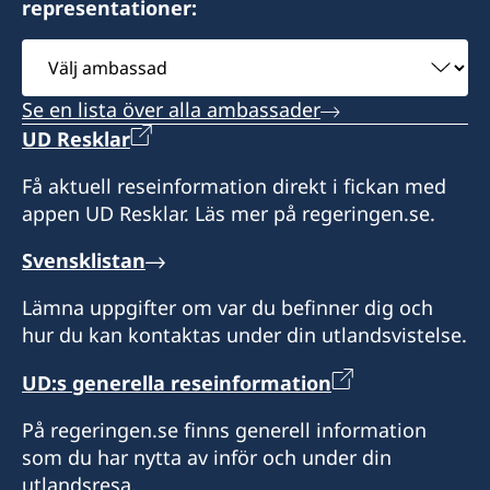
representationer:
GRENADA
Välj
Honorärkonsul
ambassad
Se en lista över alla ambassader
Shireen J. Wilkinson
UD Resklar
Få aktuell reseinformation direkt i fickan med
appen UD Resklar. Läs mer på regeringen.se.
Svensklistan
Lämna uppgifter om var du befinner dig och
hur du kan kontaktas under din utlandsvistelse.
UD:s generella reseinformation
På regeringen.se finns generell information
som du har nytta av inför och under din
utlandsresa.