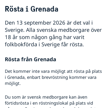
Rösta i Grenada
Rösta i Grenada
Hjälp till svenskar i Grenada
Rösta i Grenada
Den 13 september 2026 är det val i
Pass utomlands
Gifta sig utomlands
Sverige. Alla svenska medborgare över
Legaliseringar/apostille
18 år som någon gång har varit
Reseinformation
folkbokförda i Sverige får rösta.
Ambassadens reseinformation
Aktuella händelser
Rösta från Grenada
Allmänna säkerhetsläget
Naturförhållanden och katastrofer
Det kommer inte vara möjligt att rösta på plats
Terrorism
Hälso- och sjukvård
i Grenada, enbart brevröstning kommer vara
Lokala lagar och sedvänjor
möjligt.
Kriminalitet och personlig säkerhet
Trafiksäkerhet
Du som är svensk medborgare kan även
In- och utresebestämmelser
förtidsrösta i en röstningslokal på plats vid