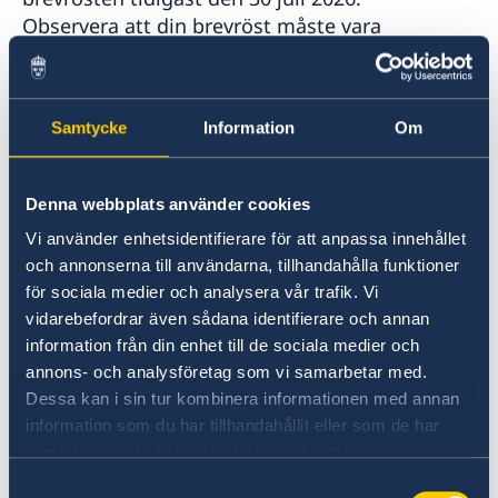
Observera att din brevröst måste vara
Valmyndigheten tillhanda senast 12 september
2026 för att din röst ska räknas i detta val.
Samtycke
Information
Om
Adress till Valmyndigheten
Denna webbplats använder cookies
Valmyndigheten
Sturegatan 2-4
Vi använder enhetsidentifierare för att anpassa innehållet
SE – 172 31 Sundbyberg
och annonserna till användarna, tillhandahålla funktioner
Sverige, Sweden, Suède
för sociala medier och analysera vår trafik. Vi
vidarebefordrar även sådana identifierare och annan
information från din enhet till de sociala medier och
Du hittar mer information om brevröstning på
annons- och analysföretag som vi samarbetar med.
Valmyndighetens hemsida
Dessa kan i sin tur kombinera informationen med annan
information som du har tillhandahållit eller som de har
Anmälan för att stå kvar i röstlängden
samlat in när du har använt deras tjänster.
Samtyckesval