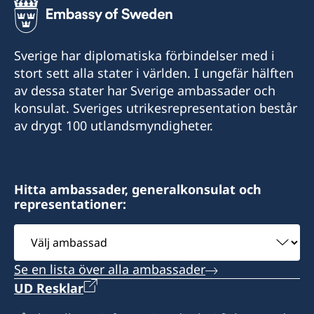
Consulate of Sweden in Accra
32A Kinshasa Avenue, East Legon, Accra
Sverige har diplomatiska förbindelser med i
accra@svenskakonsulatet.com
stort sett alla stater i världen. I ungefär hälften
av dessa stater har Sverige ambassader och
konsulat. Sveriges utrikesrepresentation består
av drygt 100 utlandsmyndigheter.
Konsulatet tar endast emot besök efter
tidsbokning via epost:
accra@svenskakonsulatet.com
Hitta ambassader, generalkonsulat och
Notera att konsulatet inte hanterar
representationer:
viseringsfrågor.
Välj
ambassad
Kontakta ambassaden i Abuja i alla ärenden.
Se en lista över alla ambassader
+234 209 9047302
ambassaden.abuja@gov.se
UD Resklar