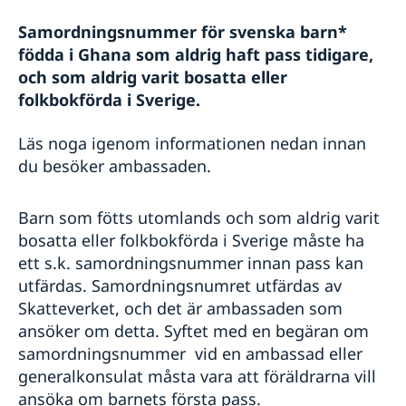
Allmänna säkerhetsläget
Terrorism
Samordningsnummer för svenska barn*
Naturförhållanden och katastrofer
födda i Ghana som aldrig haft pass tidigare,
In- och utresebestämmelser
och som aldrig varit bosatta eller
Hälso- och sjukvård
folkbokförda i Sverige.
Lokala lagar och sedvänjor
Kriminalitet och personlig säkerhet
Läs noga igenom informationen nedan innan
Trafiksäkerhet
du besöker ambassaden.
Resa i landet
Barn som fötts utomlands och som aldrig varit
bosatta eller folkbokförda i Sverige måste ha
ett s.k. samordningsnummer innan pass kan
utfärdas. Samordningsnumret utfärdas av
Skatteverket, och det är ambassaden som
ansöker om detta. Syftet med en begäran om
samordningsnummer vid en ambassad eller
generalkonsulat måsta vara att föräldrarna vill
ansöka om barnets första pass.