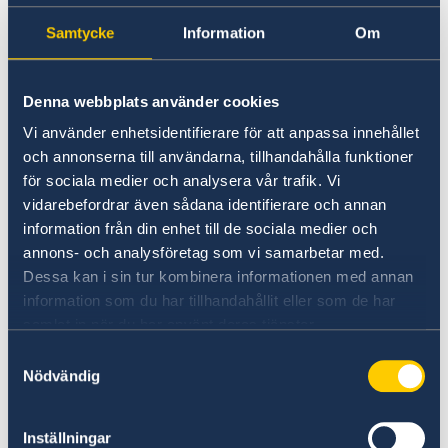
Graviditetsintyg och födelsejournal från
Samtycke
Information
Om
barnmorska/läkare/sjukhus, och/eller
förlossningsintyg med uppgift om plats
Denna webbplats använder cookies
och vem som närvarade vid förlossningen
Vi använder enhetsidentifierare för att anpassa innehållet
Vigselbevis (om föräldrarna är gifta) eller
och annonserna till användarna, tillhandahålla funktioner
om inte så är fallet
för sociala medier och analysera vår trafik. Vi
Faderskapsfastställelse i de fall endast
vidarebefordrar även sådana identifierare och annan
fadern är svensk medborgare och
information från din enhet till de sociala medier och
föräldrarna inte är gifta när barnet föds.
annons- och analysföretag som vi samarbetar med.
Detta krävs även om föräldrarna har gift
Dessa kan i sin tur kombinera informationen med annan
information som du har tillhandahållit eller som de har
sig efter barnets födelse
.
Kontakta
samlat in när du har använt deras tjänster.
familjerätten där barnet bor. Domen från
Samtyckesval
domstolen som bekräftar vem som är far
Nödvändig
till barnet används som
faderskapsfastställelse.
Viktigt är att
Inställningar
domen inte endast fastställer vem som