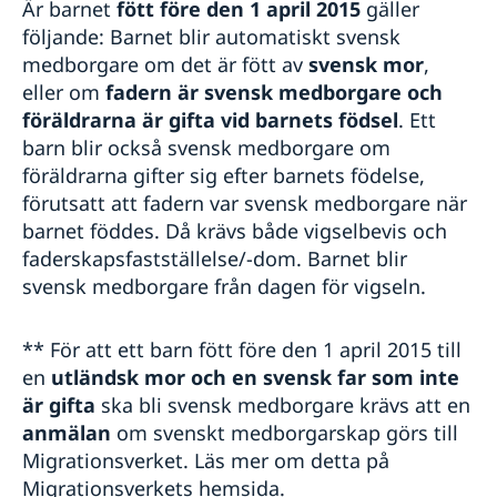
Är barnet
fött före den 1 april 2015
gäller
följande: Barnet blir automatiskt svensk
medborgare om det är fött av
svensk mor
,
eller om
fadern är svensk medborgare och
föräldrarna är gifta
vid barnets födsel
. Ett
barn blir också svensk medborgare om
föräldrarna gifter sig efter barnets födelse,
förutsatt att fadern var svensk medborgare när
barnet föddes. Då krävs både vigselbevis och
faderskapsfastställelse/-dom. Barnet blir
svensk medborgare från dagen för vigseln.
** För att ett barn fött före den 1 april 2015 till
en
utländsk mor och en svensk far
som inte
är gifta
ska bli svensk medborgare krävs att en
anmälan
om svenskt medborgarskap görs till
Migrationsverket. Läs mer om detta på
Migrationsverkets hemsida.