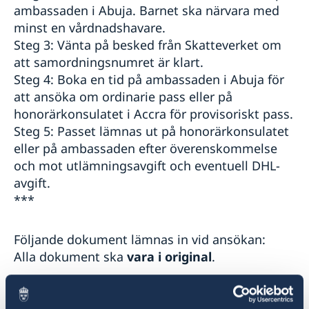
ambassaden i Abuja. Barnet ska närvara med
minst en vårdnadshavare.
Steg 3: Vänta på besked från Skatteverket om
att samordningsnumret är klart.
Steg 4: Boka en tid på ambassaden i Abuja för
att ansöka om ordinarie pass eller på
honorärkonsulatet i Accra för provisoriskt pass.
Steg 5: Passet lämnas ut på honorärkonsulatet
eller på ambassaden efter överenskommelse
och mot utlämningsavgift och eventuell DHL-
avgift.
***
Följande dokument lämnas in vid ansökan:
Alla dokument ska
vara i original
.
Födelsebevis från ”Registrar of Births and
Deaths”