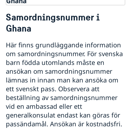
Ghana
Rösta i Ghana
Samordningsnummer i
Hjälp till svenskar i Ghana
Ghana
Rösta i Ghana
Pass utomlands
Förlust av pass i Ghana
Här finns grundläggande information
Samordningsnummer i Ghana
om samordningsnummer. För svenska
Provisoriskt pass för vuxna i Ghana
barn födda utomlands måste en
Provisoriskt pass för barn i Ghana
ansökan om samordningsnummer
Hjälp kring medborgarskap
lämnas in innan man kan ansöka om
Om svenskt medborgarskap
Gifta sig utomlands
Dubbelt medborgarskap
Avgifter
ett svenskt pass. Observera att
Registrera nyfödd i Ghana
Juridisk hjälp i Ghana
beställning av samordningsnummer
Legaliseringar
vid en ambassad eller ett
Reseinformation
generalkonsulat endast kan göras för
Service för svenska företag i Ghana
Ambassadens reseinformation
passändamål. Ansökan är kostnadsfri.
Aktuella händelser