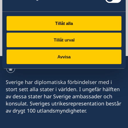
Sverige i Georgien
Tillåt alla
Sveriges ambassad
Tillåt urval
Georgien, Tbilisi
Avvisa
Sverige har diplomatiska förbindelser med i
stort sett alla stater i världen. I ungefär hälften
av dessa stater har Sverige ambassader och
konsulat. Sveriges utrikesrepresentation består
av drygt 100 utlandsmyndigheter.