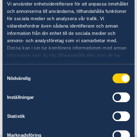
Sveriges utvecklingssamarbete med Georgien
Korruption och oegentligheter
vattenledningar, el- och gasnät och annan
Vi använder enhetsidentifierare för att anpassa innehållet
Openaid
infrastruktur.
och annonserna till användarna, tillhandahålla funktioner
för sociala medier och analysera vår trafik. Vi
vidarebefordrar även sådana identifierare och annan
Jord- och lerskred och plötsliga floder är också
information från din enhet till de sociala medier och
vanliga runtom i Georgien. I juni 2015 orsakade
annons- och analysföretag som vi samarbetar med.
ett jordskred utanför Tbilisi en flodvåg som
Dessa kan i sin tur kombinera informationen med annan
ledde till att flera personer omkom och att hus
information som du har tillhandahållit eller som de har
och vägar sveptes bort inne i staden. Augusti
samlat in när du har använt deras tjänster.
2023 inträffade ett jordskred i Shovi (Racha
Samtyckesval
regionen). Jordskredet svepte med sig stora
Nödvändig
delar av bebyggelse och infrastruktur med 20-
talet dödsfall bland de drabbade.
Inställningar
Laviner förekommer i bergs­trakterna.
Statistik
Senast uppdaterad 03 juli 2026, 09.38
Marknadsföring