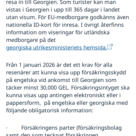
resa in till Georgien. Som turister kan man
Sveriges utvecklingssamarbete med Georgien
Korruption och oegentligheter
vistas i Georgien i upp till 365 dagar i landet
Openaid
utan visum. För EU-medborgare godkänns även
nationella ID-kort för inresa. I övrigt återfinns
information om viseringar för utländska
medborgare på det
georgiska utrikesministeriets hemsida.
Från 1 januari 2026 är det ett krav för alla
resenärer att kunna visa upp försäkringsskydd
på engelska vid ankomst till Georgien som
täcker minst 30,000 GEL. Försäkringsintyget ska
kunna visas upp antingen elektroniskt eller i
pappersform, på engelska eller georgiska med
följande obligatorisk information:
·
Försäkringens parter (försäkringsbolag
samt den som tecknat försäkringen