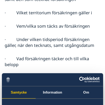
·
Vilket territorium försäkringen gäller i
·
Vem/vilka som täcks av försäkringen
·
Under vilken tidsperiod försäkringen
gäller, när den tecknats, samt utgångsdatum
·
Vad försäkringen täcker och till vilka
belopp
·
Summa för försäkringspremie, plats- och
betalningsvillkor.
Samtycke
Information
Om
Försäkringen måste täcka hela perioden som
den försäkrade stannar i Georgien, inklusive in-