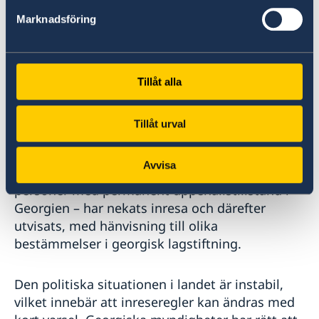
·
Personal som kör frakt- och
passagerartransporter.
Marknadsföring
Observera att det är olagligt att resa in i
Abchazien och Sydossetien via Ryssland och
Tillåt alla
den som gör det kan få problem senare att resa
in i Georgien.
Tillåt urval
Ambassaden vill uppmärksamma resenärer om
Avvisa
att ett antal EU-medborgare – inklusive
personer med permanent uppehållstillstånd i
Georgien – har nekats inresa och därefter
utvisats, med hänvisning till olika
bestämmelser i georgisk lagstiftning.
Den politiska situationen i landet är instabil,
vilket innebär att inreseregler kan ändras med