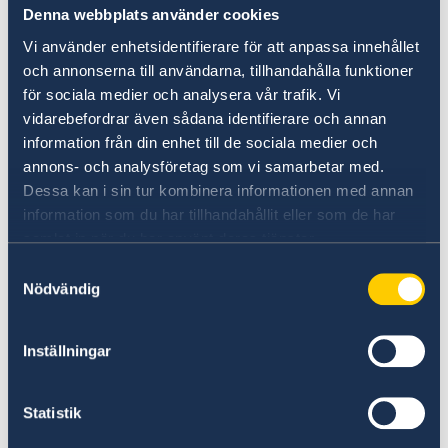
och utresedatum.
Denna webbplats använder cookies
Vi använder enhetsidentifierare för att anpassa innehållet
Följande personer är undantagna kravet:
och annonserna till användarna, tillhandahålla funktioner
för sociala medier och analysera vår trafik. Vi
vidarebefordrar även sådana identifierare och annan
·
Personer som reser med diplomatpass
information från din enhet till de sociala medier och
och servicepass likaså
annons- och analysföretag som vi samarbetar med.
Dessa kan i sin tur kombinera informationen med annan
·
Ackrediterad personal vid diplomatiska
information som du har tillhandahållit eller som de har
beskickningar, hos internationella
samlat in när du har använt deras tjänster.
organisationer och liknande kontor, samt deras
Samtyckesval
respektive familjemedlemmar.
Nödvändig
·
Personer som reser in i Georgien på
Inställningar
grund av internationella överenskommelser
med Georgien, samt
Statistik