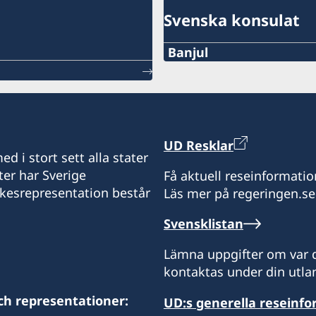
Svenska konsulat
Banjul
Telefon:
+220 788 35 19
E-post:
UD Resklar
d i stort sett alla stater
sweconbanjul@gmail.co
ter har Sverige
Få aktuell reseinformatio
ikesrepresentation består
Läs mer på regeringen.se
Consulate of Sweden
Istamco
Svensklistan
1, Cotton Street
Banjul
Lämna uppgifter om var d
Gambia
kontaktas under din utlan
Måndag-torsdag: 10.00-1
ch representationer:
UD:s generella reseinf