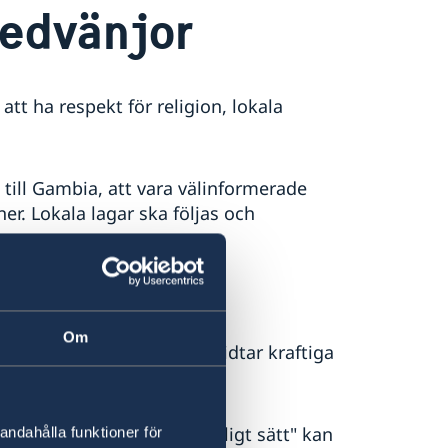
sedvänjor
att ha respekt för religion, lokala
ill Gambia, att vara välinformerade
er. Lokala lagar ska följas och
ualbrott mot barn.
Om
ehav och myndigheterna vidtar kraftiga
ler innehar droger.
m uppträtt på ett "onaturligt sätt" kan
andahålla funktioner för