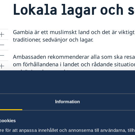
Lokala lagar och 
Gambia är ett muslimskt land och det är viktigt 
traditioner, sedvänjor och lagar.
Ambassaden rekommenderar alla som ska resa t
om förhållandena i landet och rådande situation
sedvänjor ska respekteras.
Gambia har hårda straff mot alla former av sex
Information
Gambiska rättsväsendet ser strängt på droginn
åtgärder mot den som importerar, exporterar el
cookies
Enligt den gambiska strafflagen kan personer so
e för att anpassa innehållet och annonserna till användarna, tillh