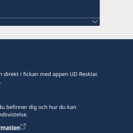
m
n direkt i fickan med appen UD Resklar.
.
u befinner dig och hur du kan
dsvistelse.
4.00
ormation