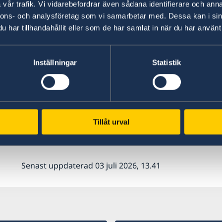
dömas till fängelse. Strafflagen anger också at
vår trafik. Vi vidarebefordrar även sådana identifierare och anna
nnons- och analysföretag som vi samarbetar med. Dessa kan i sin
eller privat kan leda till fängelse. Varje privat
har tillhandahållit eller som de har samlat in när du har använt 
som de tycker verkar uppföra sig "osedligt" och
Några rapporter om attacker mot homosexuella
en ökande inflammatorisk homofobisk retorik i
Inställningar
Statistik
presidenten en lag som innebär att "grov homose
fängelse.
Sedan en tid råder rökförbud på allmänna plats
Tillåt urval
Det är förbjudet att fotografera militära och an
Senast uppdaterad 03 juli 2026, 13.41