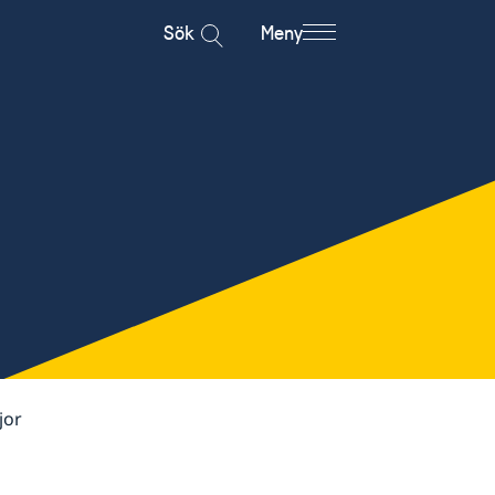
Sök
Meny
jor