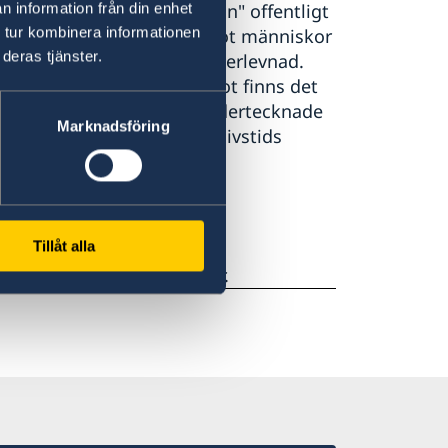
t "oanständighet mellan män" offentligt
n information från din enhet
 tur kombinera informationen
person har rätt att ingripa mot människor
deras tjänster.
 polisen bevakar lagens efterlevnad.
 förekommer inte, däremot finns det
 landet. I oktober 2014 undertecknade
Marknadsföring
xualitet" kan ge upp till livstids
er i Gambia.
Tillåt alla
dra offentliga anläggningar.