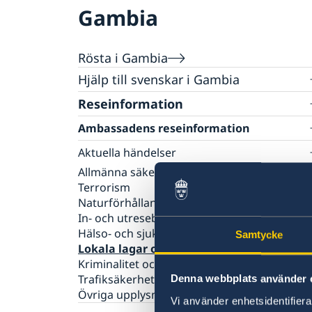
Gambia
Rösta i Gambia
Hjälp till svenskar i Gambia
Rösta i Gambia
Reseinformation
Pass utomlands
Ambassadens reseinformation
Samordningsnummer
Gifta sig utomlands
Aktuella händelser
Provisoriskt pass
Allmänna säkerhetsläget
Information om det nya Coronaviruset
Terrorism
Naturförhållanden och katastrofer
In- och utresebestämmelser
Hälso- och sjukvård
Samtycke
Lokala lagar och sedvänjor
Kriminalitet och personlig säkerhet
Trafiksäkerhet
Denna webbplats använder 
Övriga upplysningar
Vi använder enhetsidentifierar