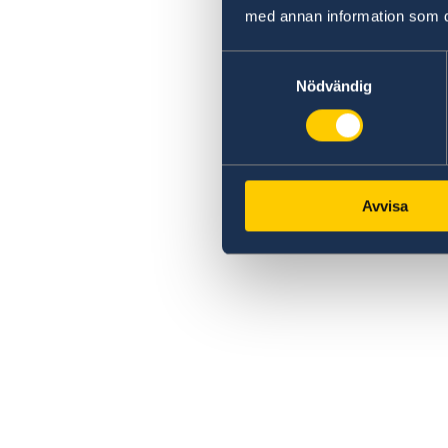
med annan information som du 
Samtyckesval
Nödvändig
Avvisa