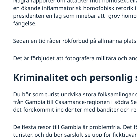
Några rapporter om attacker mot homosexuella
en ökande inflammatorisk homofobisk retorik i
presidenten en lag som innebär att "grov homose
fängelse.
Sedan en tid råder rökförbud på allmänna plats
Det är förbjudet att fotografera militära och an
Kriminalitet och personlig
Du bör som turist undvika stora folksamlingar
från Gambia till Casamance-regionen i södra Se
det förekommit incidenter med banditer och reb
De flesta resor till Gambia är problemfria. Det
turister, och du bör särskilt se upp för ficktjuv