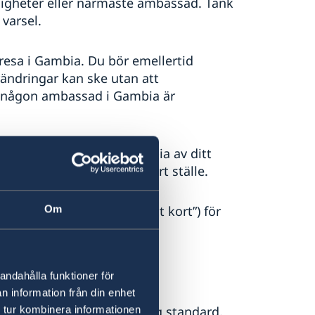
gheter eller närmaste ambassad. Tänk
varsel.
resa i Gambia. Du bör emellertid
rändringar kan ske utan att
ar någon ambassad i Gambia är
tillfällen. Bär gärna en kopia av ditt
 förvara passet på ett säkert ställe.
däribland vaccinbevis (”Gult kort”) för
Om
et förekommer.
andahålla funktioner för
n information från din enhet
i Gambia håller mycket låg standard.
 tur kombinera informationen