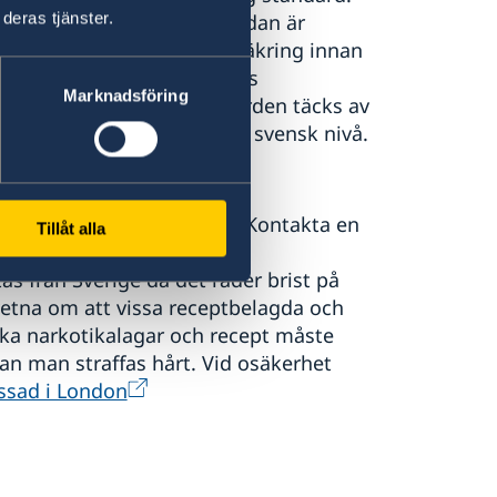
deras tjänster.
Europa bli nödvändig. En sådan är
ha en heltäckande reseförsäkring innan
ontakta försäkringsbolagets
Marknadsföring
jukhusen en garanti att vården täcks av
acceptabel standard enligt svensk nivå.
ber, gula febern och HIV. Kontakta en
Tillåt alla
Gambia. Malariaprofylax
 från Sverige då det råder brist på
etna om att vissa receptbelagda och
ska narkotikalagar och recept måste
n man straffas hårt. Vid osäkerhet
sad i London