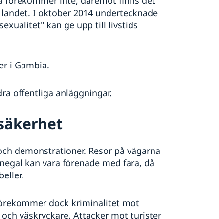
 förekommer inte, däremot finns det
 landet. I oktober 2014 undertecknade
xualitet" kan ge upp till livstids
er i Gambia.
dra offentliga anläggningar.
 säkerhet
 och demonstrationer. Resor på vägarna
negal kan vara förenade med fara, då
eller.
 förekommer dock kriminalitet mot
ar och väskryckare. Attacker mot turister