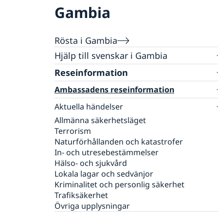
Gambia
Rösta i Gambia
Hjälp till svenskar i Gambia
Rösta i Gambia
Reseinformation
Pass utomlands
Ambassadens reseinformation
Samordningsnummer
Gifta sig utomlands
Aktuella händelser
Provisoriskt pass
Allmänna säkerhetsläget
Information om det nya Coronaviruset
Terrorism
Naturförhållanden och katastrofer
In- och utresebestämmelser
Hälso- och sjukvård
Lokala lagar och sedvänjor
Kriminalitet och personlig säkerhet
Trafiksäkerhet
Övriga upplysningar