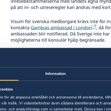
inresebestämmelserna med landets egna myndi
på att in- och utreseregler kan ändras med kort 
Visum för svenska medborgare krävs inte för in
kontakta
Gambias ambassad i London
, då fö
ambassaden blir notifierad. Då Sverige inte h
möjligheterna till konsulär hjälp begränsade.
Turister bör bära med sig ID-handlingar vid alla 
pass. Tänk på att ditt pass är ett värdehandling,
Varje resenär bör ha fullgott vaccinationsintyg, 
Information
Gula febern om man har vistats i länder där d
cookies
Hälso- och sjukvård
e för att anpassa innehållet och annonserna till användarna, tillh
vår trafik. Vi vidarebefordrar även sådana identifierare och anna
Resenärer bör vara medvetna om att sjukhusen 
nnons- och analysföretag som vi samarbetar med. Dessa kan i sin