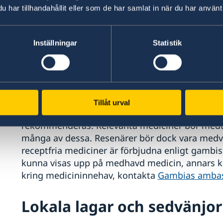
har tillhandahållit eller som de har samlat in när du har använt 
Vid allvarliga sjukdomsfall kan evakuering till 
mycket kostsam. De tär därför nödvändigt att 
man reser till Gambia. Vid olycksfall bör man k
Inställningar
Statistik
larmcentral. Det är larmcentralen som kan ge s
försäkringen, men de flesta sjukhusen har inte 
Se över ditt försäkringsskydd före avresan!
Bland hälsorisker bör nämnas malaria, denguefe
Tillåt urval
vaccinationscentral i god tid innan avresa till 
rekommenderas. Relevanta mediciner bör medtas
många av dessa. Resenärer bör dock vara medv
receptfria mediciner är förbjudna enligt gambi
kunna visas upp på medhavd medicin, annars ka
kring medicininnehav, kontakta
Gambias ambas
Lokala lagar och sedvänjor