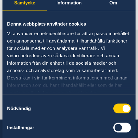
Information med anledning
Hjälp till svenskar i Gambia
Samtycke
Information
Om
av det nya coronaviruset
Rösta i Gambia
Reseinformation
Pass utomlands
Ambassadens reseinformation
Denna webbplats använder cookies
Samordningsnummer
Gifta sig utomlands
Vi använder enhetsidentifierare för att anpassa innehållet
Aktuella händelser
Provisoriskt pass
Sverige i Gambia
och annonserna till användarna, tillhandahålla funktioner
Information om det nya Coronaviruset
för sociala medier och analysera vår trafik. Vi
Allmänna säkerhetsläget
vidarebefordrar även sådana identifierare och annan
Terrorism
Sveriges Ambassad
information från din enhet till de sociala medier och
Naturförhållanden och katastrofer
In- och utresebestämmelser
annons- och analysföretag som vi samarbetar med.
Hälso- och sjukvård
Dessa kan i sin tur kombinera informationen med annan
Gambia, Stockholm
Lokala lagar och sedvänjor
information som du har tillhandahållit eller som de har
Kriminalitet och personlig säkerhet
samlat in när du har använt deras tjänster.
Trafiksäkerhet
Svenska konsulat
Samtyckesval
Övriga upplysningar
Nödvändig
Banjul
Telefon:
Inställningar
+220 788 35 19