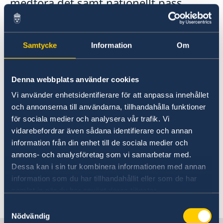
medföra det samt nationellt pass.
ambassad i Paris
Ansöka om äktenskapscertifikat på Sveriges
ambassad i Paris
Var noga med att ha en gällande
försäkring när du reser utomlands. Om du
Samtycke
Information
Om
får problem ska du i första hand vända dig
till ditt försäkringsbolag för att se hur de
Denna webbplats använder cookies
kan hjälpa dig. Läs mer
här
.
Vi använder enhetsidentifierare för att anpassa innehållet
Se till att ha en giltig resehandling.
och annonserna till användarna, tillhandahålla funktioner
Ta med dig ditt europeiska
för sociala medier och analysera vår trafik. Vi
sjukförsäkringskort när du reser inom EU.
vidarebefordrar även sådana identifierare och annan
Kortet kan du beställa direkt via
information från din enhet till de sociala medier och
Försäkringskassan
.
annons- och analysföretag som vi samarbetar med.
Du kan ladda ned UD:s app Resklar, välja
Dessa kan i sin tur kombinera informationen med annan
information som du har tillhandahållit eller som de har
Frankrike som destination, och på så sätt
samlat in när du har använt deras tjänster.
direkt nås av råd och reseinformation.
Samtyckesval
Nödvändig