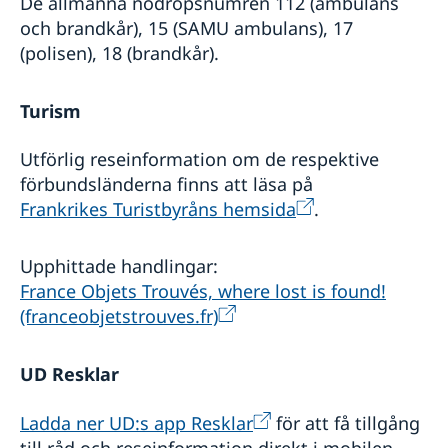
De allmänna nödropsnumren 112 (ambulans
och brandkår), 15 (SAMU ambulans), 17
(polisen), 18 (brandkår).
Turism
Utförlig reseinformation om de respektive
förbundsländerna finns att läsa på
Frankrikes Turistbyråns hemsida
.
Upphittade handlingar:
France Objets Trouvés, where lost is found!
(franceobjetstrouves.fr)
UD Resklar
Ladda ner UD:s app Resklar
för att få tillgång
till råd och reseinformation direkt i mobilen