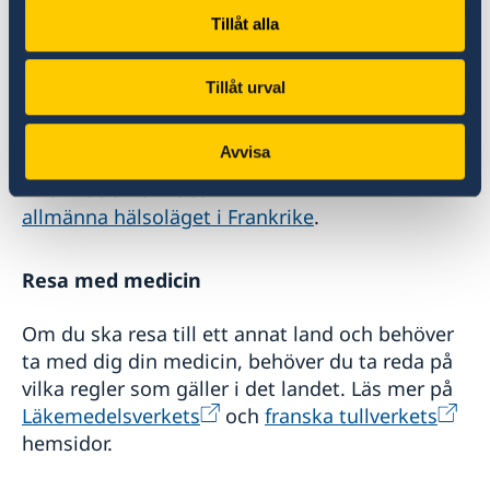
SOS Médecin Paris området
- Tel +33 (0)1
Tillåt alla
47 07 77 77
boka tid online
Tillåt urval
Boka läkarbesök online
Avvisa
Information om det
allmänna hälsoläget i Frankrike
.
Resa med medicin
Om du ska resa till ett annat land och behöver
ta med dig din medicin, behöver du ta reda på
vilka regler som gäller i det landet. Läs mer på
Läkemedelsverkets
och
franska tullverkets
hemsidor.