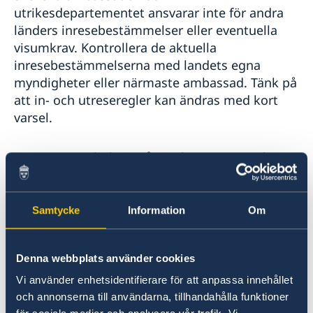
utrikesdepartementet ansvarar inte för andra
länders inresebestämmelser eller eventuella
visumkrav. Kontrollera de aktuella
inresebestämmelserna med landets egna
myndigheter eller närmaste ambassad. Tänk på
att in- och utreseregler kan ändras med kort
varsel.
Trots att Frankrike ingår i Schengensamarbetet
måste man kunna identifiera sig med giltigt
pass eller giltigt ID-kort. Glöm därför inte att
kontrollera giltighetstiden på ditt pass eller ID-
Samtycke
Information
Om
kort.
Resehandlingen måste vara giltig under
hela vistelsen i Frankrike
, men det finns inget
Denna webbplats använder cookies
krav på att den ska vara giltig en viss tid efter
utresa ur Frankrike.
Vi använder enhetsidentifierare för att anpassa innehållet
och annonserna till användarna, tillhandahålla funktioner