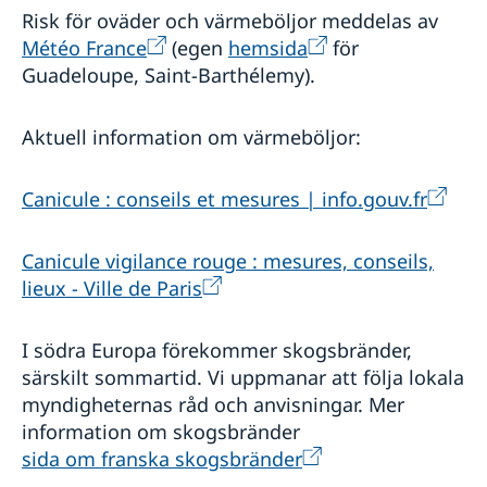
ambassad i Paris
Risk för oväder och värmeböljor
meddelas av
Ansöka om äktenskapscertifikat på Sveriges
Météo France
(egen
hemsida
för
ambassad i Paris
Guadeloupe, Saint-Barthélemy).
Aktuell information om värmeböljor:
Canicule : conseils et mesures | info.gouv.fr
Canicule vigilance rouge : mesures, conseils,
lieux - Ville de Paris
I södra Europa förekommer skogsbränder,
särskilt sommartid. Vi uppmanar att följa lokala
myndigheternas råd och anvisningar. Mer
information om skogsbränder
sida om franska skogsbränder