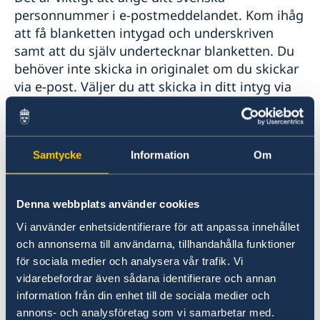
personnummer i e-postmeddelandet. Kom ihåg
att få blanketten intygad och underskriven
samt att du själv undertecknar blanketten. Du
behöver inte skicka in originalet om du skickar
via e-post. Väljer du att skicka in ditt intyg via
e-post måste intyget bifogas som en skannad
bilaga i PDF-format.
Samtycke
Information
Om
Här kan du läsa ytterligare information om
levnadsintyg
.
Denna webbplats använder cookies
Adress till Pensionsmyndigheten (för personer
Vi använder enhetsidentifierare för att anpassa innehållet
som bor utomlands):
och annonserna till användarna, tillhandahålla funktioner
för sociala medier och analysera vår trafik. Vi
Pensionsmyndigheten
vidarebefordrar även sådana identifierare och annan
information från din enhet till de sociala medier och
839 89 Östersund
annons- och analysföretag som vi samarbetar med.
Suède