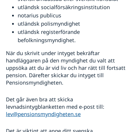
Naturförhållanden och katastrofer
ambassad i Paris
Läs på om ditt resmål
utländsk socialförsäkringsinstitution
In- och utresebestämmelser
Hälso- och sjukvård
notarius publicus
Lokala lagar och sedvänjor
utländsk polismyndighet
Kriminalitet och personlig säkerhet
utländsk registerförande
Trafiksäkerhet och miljöåtergärder
Resa i landet
befolkningsmyndighet.
Reseinformation till dig med dubbelt medborgarskap
eller uppehållstillstånd i Sverige
När du skrivit under intyget bekräftar
handläggaren på den myndighet du valt att
uppsöka att du är vid liv och har rätt till fortsatt
pension. Därefter skickar du intyget till
Pensionsmyndigheten.
Det går även bra att skicka
levnadsintygblanketten med e-post till:
lev@pensionsmyndigheten.se
Det är viktigt att ange ditt svenska