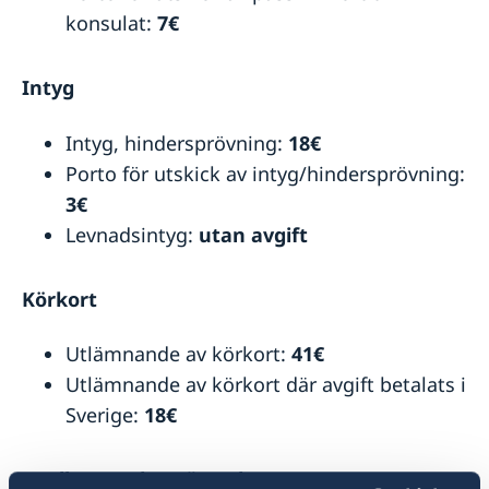
konsulat:
7€
ambassad i Paris
Intyg
Intyg, hindersprövning:
18€
Porto för utskick av intyg/hindersprövning:
3€
Levnadsintyg:
utan avgift
Körkort
Utlämnande av körkort:
41€
Utlämnande av körkort där avgift betalats i
Sverige:
18€
Medborgarskapsärenden