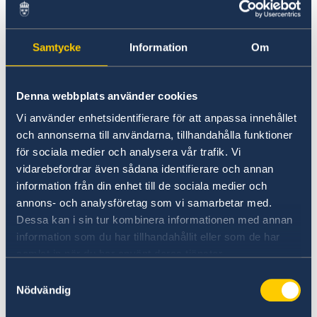
Anmälan om svenskt medborgarskap:
43€
Samtycke
Information
Om
Migrationsärenden
Denna webbplats använder cookies
Schengenvisering:
90€
Vi använder enhetsidentifierare för att anpassa innehållet
Nationell visering:
60€
och annonserna till användarna, tillhandahålla funktioner
Uppehållstillstånd för besök:
138€
för sociala medier och analysera vår trafik. Vi
Uppehålls-/arbetstillstånd för personer vid
vidarebefordrar även sådana identifierare och annan
arbetskraftsinvandring:
202€
information från din enhet till de sociala medier och
annons- och analysföretag som vi samarbetar med.
Uppehålls-/arbetstillstånd vid
Dessa kan i sin tur kombinera informationen med annan
familjeanknytning:
184€
information som du har tillhandahållit eller som de har
Uppehålls-/arbetstillstånd vid
samlat in när du har använt deras tjänster.
familjeanknytning för minderåriga:
92€
Samtyckesval
Provisoriskt främlingspass för en enkel
Nödvändig
resa till Sverige:
46€