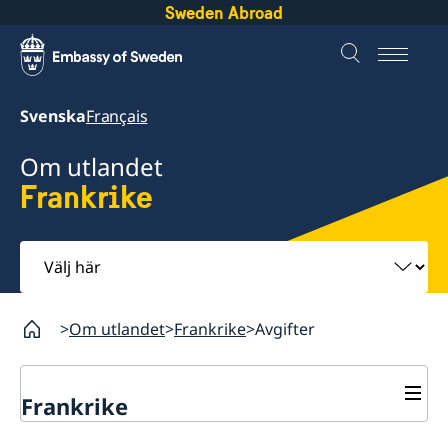
Sweden Abroad
Svenska
Français
Om utlandet
Frankrike
Välj
här
Om utlandet
Frankrike
Avgifter
Frankrike
Rösta i Frankrike