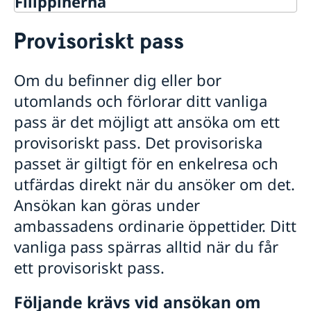
Filippinerna
Rösta i Filippinerna
Provisoriskt pass
Hjälp till svenskar i Filippinerna
Rösta i Filippinerna
Om du befinner dig eller bor
Konsulär service till svenskar utomlands
Akut hjälp i Filippinerna
utomlands och förlorar ditt vanliga
Avgifter i Filippinerna
pass är det möjligt att ansöka om ett
Gifta sig i Filippinerna
provisoriskt pass. Det provisoriska
Levnadsintyg i Filippinerna
passet är giltigt för en enkelresa och
Pass i Filippinerna
utfärdas direkt när du ansöker om det.
Förlust av pass
Förnyelse av pass
Ansökan kan göras under
Provisoriskt pass
ambassadens ordinarie öppettider. Ditt
Samordningsnummer
vanliga pass spärras alltid när du får
Handlingar som krävs och tidsbokning
Översättningar
ett provisoriskt pass.
Honorärkonsulatet i Cebu
Reseinformation Filippinerna
Följande krävs vid ansökan om