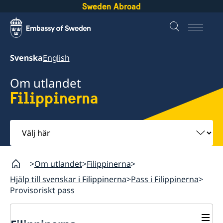
Sweden Abroad
Svenska
English
Om utlandet
Filippinerna
Välj
här
Om utlandet
Filippinerna
Hjälp till svenskar i Filippinerna
Pass i Filippinerna
Provisoriskt pass