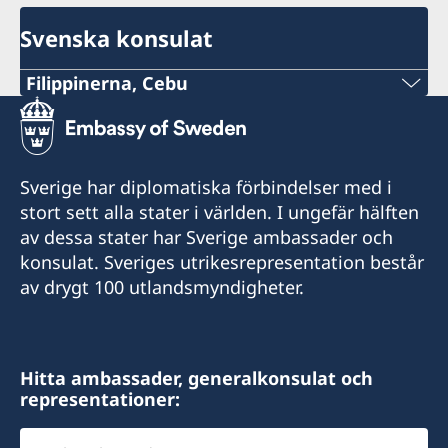
Svenska konsulat
Filippinerna, Cebu
Mobile
+63 (0) 917 311 8976
Sverige har diplomatiska förbindelser med i
E-mail
stort sett alla stater i världen. I ungefär hälften
av dessa stater har Sverige ambassader och
Consulofswedencebu@gmail.com
konsulat. Sveriges utrikesrepresentation består
Vasacrafts Company, Inc.
av drygt 100 utlandsmyndigheter.
Lot 6-A, Blk #7. Masskara Street
SEPZ, MEPZII. Basak, Lapu-Lapu 6015
Cebu, Philippines
Hitta ambassader, generalkonsulat och
representationer:
Måndag-fredag kl 09.30-12.00
Välj