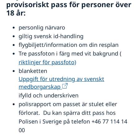
Ambassadens reseinformation - Filippinerna
provisoriskt pass för personer över
Aktuella händelser
18 år:
In- och utresebestämmelser
Allmänna säkerhetsläget
personlig närvaro
Terrorism
giltig svensk id-handling
Naturförhållanden och katastrofer
Hälso- och sjukvård
flygbiljett/information om din resplan
Lokala lagar och sedvänjor
Tre passfoton i färg med vit bakgrund (
Kriminalitet och personlig säkerhet
riktlinjer för passfoto)
Trafiksäkerhet
blanketten
Försäkringsskydd
Övriga upplysningar
Uppgift för utredning av svenskt
medborgarskap
ifylld och underskriven
polisrapport om passet är stulet eller
förlorat. Du kan spärra ditt pass hos
Polisen i Sverige på telefon +46 77 114 14
00