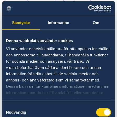
kommande resa som du ska göra mycket snart,
ska du kontakta ambassaden via mejl.
Samtycke
Information
Om
E-post till ambassaden
Ansökan om provisoriskt pass på
Denna webbplats använder cookies
konsulatet i Cebu
Vi använder enhetsidentifierare för att anpassa innehållet
och annonserna till användarna, tillhandahålla funktioner
Om du vill ansöka om provisoriskt pass vid
för sociala medier och analysera vår trafik. Vi
honorärkonsulatet i Cebu ska du kontakta
vidarebefordrar även sådana identifierare och annan
konsulatet direkt för att boka tid.
information från din enhet till de sociala medier och
Kontaktuppgifter hittar du längst ner på sidan.
annons- och analysföretag som vi samarbetar med.
Dessa kan i sin tur kombinera informationen med annan
Det är alltid ambassaden i Manila som utfärdar
information som du har tillhandahållit eller som de har
provisoriska pass i Filippinerna, även när
samlat in när du har använt deras tjänster.
ansökan görs vid konsulatet i Cebu. Tänk därför
Samtyckesval
på att ta hänsyn till postgången. Kostnad för
Nödvändig