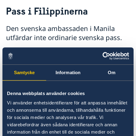
Rösta i Filippinerna
Pass i Filippinerna
Hjälp till svenskar i Filippinerna
Rösta i Filippinerna
Den svenska ambassaden i Manila
Konsulär service till svenskar utomlands
Akut hjälp i Filippinerna
utfärdar inte ordinarie svenska pass.
Avgifter i Filippinerna
Gifta sig i Filippinerna
Ansökan om ordinarie svenskt pass kan göras
Levnadsintyg i Filippinerna
vid annan svensk ambassad i regionen,
Pass i Filippinerna
exempelvis
svenska ambassaden i Bangkok
,
Förlust av pass
Översättningar
Samtycke
Information
Om
svenska ambassaden i Singapore
, eller
Förnyelse av pass
Honorärkonsulatet i Cebu
generalkonsulatet i Hong Kong
. Ambassaden
Provisoriskt pass
Reseinformation Filippinerna
kan däremot utfärda
provisoriska pass.
Denna webbplats använder cookies
Samordningsnummer
Ambassadens reseinformation - Filippinerna
Handlingar som krävs och tidsbokning
Vi använder enhetsidentifierare för att anpassa innehållet
I samband med ansökan kan du begära att få
Aktuella händelser
och annonserna till användarna, tillhandahålla funktioner
hämta ditt pass vid Sveriges ambassad i
In- och utresebestämmelser
för sociala medier och analysera vår trafik. Vi
Allmänna säkerhetsläget
Manila.
vidarebefordrar även sådana identifierare och annan
Terrorism
information från din enhet till de sociala medier och
Naturförhållanden och katastrofer