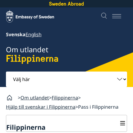
Sweden Abroad
Svenska
English
Om utlandet
Filippinerna
Välj
här
Om utlandet
Filippinerna
Hjälp till svenskar i Filippinerna
Pass i Filippinerna
Filippinerna