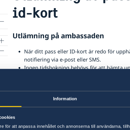
id-kort
Utlämning på ambassaden
När ditt pass eller ID-kort är redo för up
notifiering via e-post eller SMS.
Ingen tidsbokning behövs för att hämta upp
ambassaden. Upphämtning sker endast månd
11.00.
Vuxna över 18 år måste hämta sitt pass/ na
Information
under 18 år krävs att en vårdnadshavare me
kortet. Barnet behöver inte närvara vid u
cookies
Viktigt att ta med vid upphämtni
e för att anpassa innehållet och annonserna till användarna, tillh