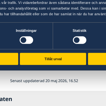
vår trafik. Vi vidarebefordrar även sådana identifierare och anna
nnons- och analysföretag som vi samarbetar med. Dessa kan i sin
Ditt nuvarande pass eller nationella svensk
har tillhandahållit eller som de har samlat in när du har använt 
Ansökt om pass vid annan passm
Inställningar
Statistik
Oavsett var du ansöker om passet, kan du häm
du ansöker om pass i Sverige eller vid en ann
Abu Dhabi, informera passmyndigheten vid ansö
passmyndigheten i efterhand för att omdirigera
Tillåt urval
fördröjning. Det tillkommer en utlämningsavgif
betalas vid upphämtningen.
Senast uppdaterad 20 maj 2026, 16.52
raten