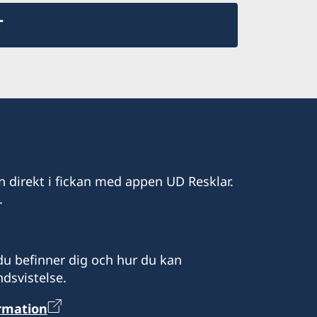
T
n direkt i fickan med appen UD Resklar.
.
u befinner dig och hur du kan
dsvistelse.
ormation