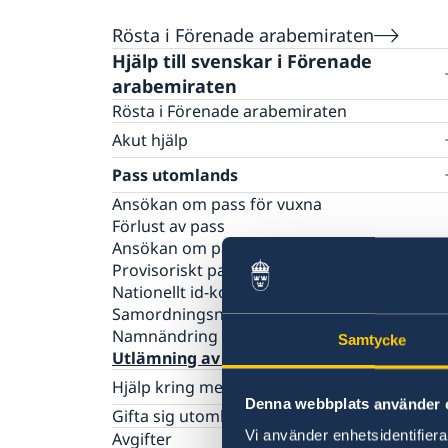
Rösta i Förenade arabemiraten
Hjälp till svenskar i Förenade
arabemiraten
Rösta i Förenade arabemiraten
Akut hjälp
Ekonomiskt nödställd
Pass utomlands
Om du blir sjuk eller råkar ut för en olycka
Ansökan om pass för vuxna
Juridisk hjälp i utlandet
Förlust av pass
Larmcentraler
Ansökan om pass för barn under 18 år
Provisoriskt pass
Nationellt id-kort
Samordningsnummer
Namnändring
Samtycke
Utlämning av pass och nationellt id-kort
Hjälp kring medborgarskap
Denna webbplats använder 
Om svenskt medborgarskap
Gifta sig utomlands
Vi använder enhetsidentifierar
Avgifter