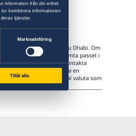
n information från din enhet
 tur kombinera informationen
a id-kort.
deras tjänster.
yndighet
Marknadsföring
ta det på ambassaden i Abu Dhabi. Om
an ambassad men önskar hämta passet i
kan. Alternativt kan du kontakta
 passet, vilket kan innebära en
Tillåt alla
t motsvarande 200 kr i lokal valuta som