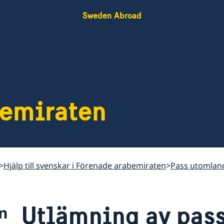
Sweden Abroad
bemiraten
Hjälp till svenskar i Förenade arabemiraten
Pass utomlan
Utlämning av pass
n