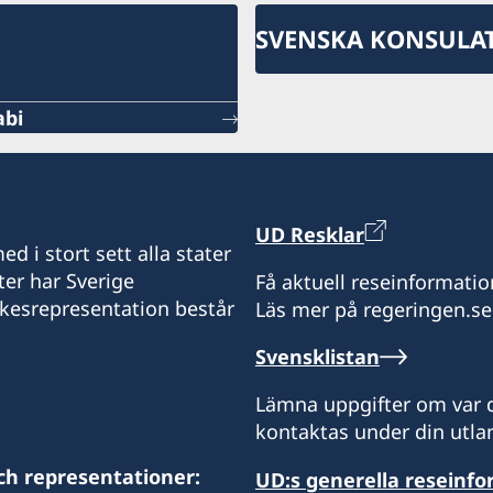
SVENSKA KONSULA
abi
UD Resklar
d i stort sett alla stater
ter har Sverige
Få aktuell reseinformatio
ikesrepresentation består
Läs mer på regeringen.se
Svensklistan
Lämna uppgifter om var d
kontaktas under din utlan
ch representationer:
UD:s generella reseinf