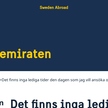
Sweden Abroad
bemiraten
Det finns inga lediga tider den dagen som jag vill ansöka om
Det finns inga led
n