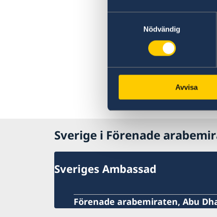
Samtyckesval
Nödvändig
Avvisa
Sverige i Förenade arabemi
Sveriges Ambassad
Förenade arabemiraten, Abu Dh