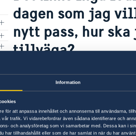
dagen som jag vil
nytt pass, hur ska
tillväga?
Det är den sökandes ansvar att vara ute i god ti
Information
Tyvärr så har vi inte möjlighet att göra några 
utsatt tid för den sökande, om det är fullbokat 
cookies
har en bokad tid. Du skall uppvisa din konfirma
e för att anpassa innehållet och annonserna till användarna, tillh
vår trafik. Vi vidarebefordrar även sådana identifierare och anna
Vi rekommenderar er att följa upp vårt system f
nnons- och analysföretag som vi samarbetar med. Dessa kan i sin
avbokar sin tid. Om en sökande har en bokad tid
har tillhandahållit eller som de har samlat in när du har använt 