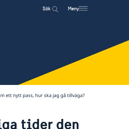
Sök
Meny
 ett nytt pass, hur ska jag gå tillväga?
iga tider den