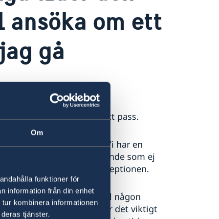
l ansöka om ett
 jag gå
d för att ansöka om ett nytt pass.
Om
undantag för passansökan. Vi har en
så har vi rätt att neka sökande som ej
tion av tidsbokning vid receptionen.
andahålla funktioner för
n information från din enhet
ör tidsbokning av pass ifall någon
 tur kombinera informationen
 som hen vill avboka så är det viktigt
deras tjänster.