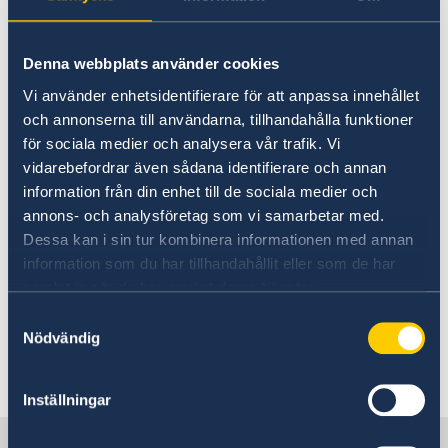
Stöd till svenska företag
Utvecklingssamarbete
platser samt i folksamlingar. Undvik
Stöd till etiopiska företag
Regionalt utvecklingssamarbete
promenader efter mörkrets inbrott.
Fler användbara länkar
Denna webbplats använder cookies
Openaid
Undvik att på allmänna platser visa
Demokrati
Vi använder enhetsidentifierare för att anpassa innehållet
smycken, pengar, mobiltelefoner och
Korruption
och annonserna till användarna, tillhandahålla funktioner
andra attraktiva värdeföremål.
för sociala medier och analysera vår trafik. Vi
Förvara passet på ett säkert ställe men ha
vidarebefordrar även sådana identifierare och annan
alltid med en kopia, inklusive den sida av
information från din enhet till de sociala medier och
annons- och analysföretag som vi samarbetar med.
passet där gällande visering/tillstånd finns
Dessa kan i sin tur kombinera informationen med annan
instämplat.
information som du har tillhandahållit eller som de har
Normal vaksamhet vid umgänge med
samlat in när du har använt deras tjänster.
obekanta personer.
Samtyckesval
Nödvändig
Senast uppdaterad 01 juli 2026, 13.49
Inställningar