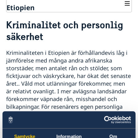
Etiopien
Rösta i Etiopien
Kriminalitet och personlig
Hjälp till svenskar i Etiopien
säkerhet
Rösta i Etiopien
Reseinformation Etiopien
Pass i Etiopien
Ambassadens reseinformation
Förnyelse av pass för vuxna
Kriminaliteten i Etiopien är förhållandevis låg i
Svenskt medborgarskap i Etiopien
Aktuella händelser
Förnyelse av pass för barn under 18 år
jämförelse med många andra afrikanska
Allmänna säkerhetsläget
Dubbelt medborgarskap
Avgifter i Etiopien
Ansökan om första pass för barn under 18 år
storstäder, men antalet rån och stölder, som
Terrorism
Registrera nyfödd utomlands
Akut hjälp i Etiopien
Provisoriskt pass
ficktjuvar och väskryckare, har ökat det senaste
Naturförhållanden och katastrofer
Gifta sig i Etiopien
Samordningsnummer
In- och utresebestämmelser
året.. Våld mot utlänningar förekommer, men
Legaliseringar i Etiopien
Hälso- och sjukvård
är relativt ovanligt. I mer avlägsna landsändar
Lokala lagar och sedvänjor
förekommer väpnade rån, misshandel och
Kriminalitet och personlig säkerhet
bilkapningar. För resenärers egen personliga
Trafiksäkerhet
säkerhet rekommenderas följande:
Resa i landet
Om olyckan är framme
Iaktta allmän försiktighet och använd sunt
Affärer och handel med Etiopien
förnuft, speciellt vid vistelse på mörka
Samtycke
Information
Om