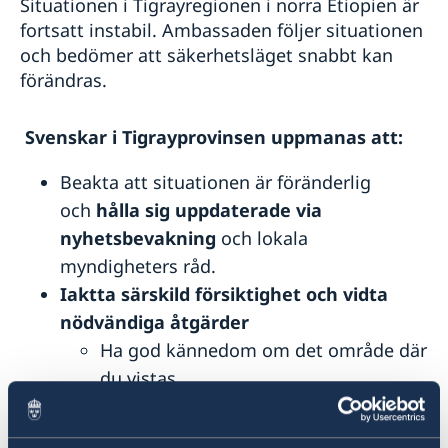
Situationen i Tigrayregionen i norra Etiopien är
fortsatt instabil. Ambassaden följer situationen
och bedömer att säkerhetsläget snabbt kan
förändras.
Svenskar i Tigrayprovinsen uppmanas att:
Beakta att situationen är föränderlig
och
hålla sig uppdaterade via
nyhetsbevakning
och lokala
myndigheters råd.
Iaktta särskild försiktighet och vidta
nödvändiga åtgärder
Ha god kännedom om det område där
du vistas
Ha tillgång till förnödenheter som tex
vatten, mat och mediciner. Ha