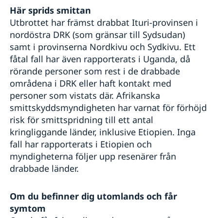
Stöd till etiopiska företag
Här sprids smittan
Regionalt utvecklingssamarbete
Fler användbara länkar
Utbrottet har främst drabbat Ituri-provinsen i
Openaid
nordöstra DRK (som gränsar till Sydsudan)
Demokrati
Korruption
samt i provinserna Nordkivu och Sydkivu. Ett
fåtal fall har även rapporterats i Uganda, då
rörande personer som rest i de drabbade
områdena i DRK eller haft kontakt med
personer som vistats där. Afrikanska
smittskyddsmyndigheten har varnat för förhöjd
risk för smittspridning till ett antal
kringliggande länder, inklusive Etiopien. Inga
fall har rapporterats i Etiopien och
myndigheterna följer upp ​resenärer från
drabbade länder.
Om du befinner dig utomlands
och får
symtom