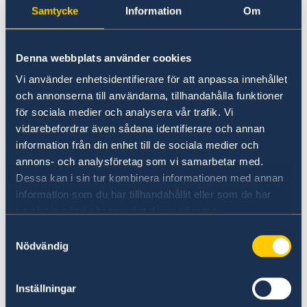
mobilen laddad.
Samtycke
Information
Om
Undvika folkmassor, politiska
samlingar, demonstrationer och
Denna webbplats använder cookies
platser med militär närvaro.
Vi använder enhetsidentifierare för att anpassa innehållet
Hålla regelbunden kontakt med
och annonserna till användarna, tillhandahålla funktioner
anhöriga
och informera dem om dina
för sociala medier och analysera vår trafik. Vi
resplaner samt hur du kan nås under
vidarebefordrar även sådana identifierare och annan
vistelsen.
information från din enhet till de sociala medier och
Anmäla dig på svensklistan
så att
annons- och analysföretag som vi samarbetar med.
Dessa kan i sin tur kombinera informationen med annan
ambassaden kan kontakta dig i händelse
information som du har tillhandahållit eller som de har
av en större kris:
samlat in när du har använt deras tjänster.
Svensklistan - Sweden Abroad
Samtyckesval
Ladda ner appen UD Resklar
för att
Nödvändig
löpande ta del av ambassadens
reseinformation direkt i mobilen:
Inställningar
UD Resklar - mobilapp - Sweden