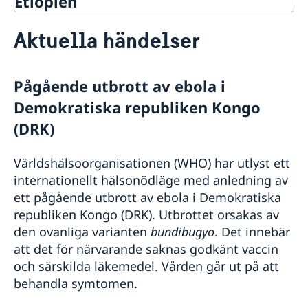
Etiopien
Rösta i Etiopien
Aktuella händelser
Hjälp till svenskar i Etiopien
Rösta i Etiopien
Reseinformation Etiopien
Pass i Etiopien
Pågående utbrott av ebola i
Ambassadens reseinformation
Förnyelse av pass för vuxna
Demokratiska republiken Kongo
Svenskt medborgarskap i Etiopien
Aktuella händelser
Förnyelse av pass för barn under 18 år
Allmänna säkerhetsläget
Dubbelt medborgarskap
Avgifter i Etiopien
(DRK)
Ansökan om första pass för barn under 18 år
Terrorism
Registrera nyfödd utomlands
Akut hjälp i Etiopien
Provisoriskt pass
Naturförhållanden och katastrofer
Gifta sig i Etiopien
Samordningsnummer
Världshälsoorganisationen (WHO) har utlyst ett
In- och utresebestämmelser
Legaliseringar i Etiopien
internationellt hälsonödläge med anledning av
Hälso- och sjukvård
ett pågående utbrott av ebola i Demokratiska
Lokala lagar och sedvänjor
republiken Kongo (DRK). Utbrottet orsakas av
Kriminalitet och personlig säkerhet
Trafiksäkerhet
den ovanliga varianten
bundibugyo
. Det innebär
Resa i landet
att det för närvarande saknas godkänt vaccin
Om olyckan är framme
och särskilda läkemedel. Vården går ut på att
Affärer och handel med Etiopien
behandla symtomen.
Stöd till svenska företag
Utvecklingssamarbete