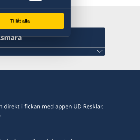
Tillåt alla
 Asmara
 Sweden
opean Union to the State of Eritrea
n direkt i fickan med appen UD Resklar.
.