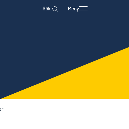
Sök
Meny
or