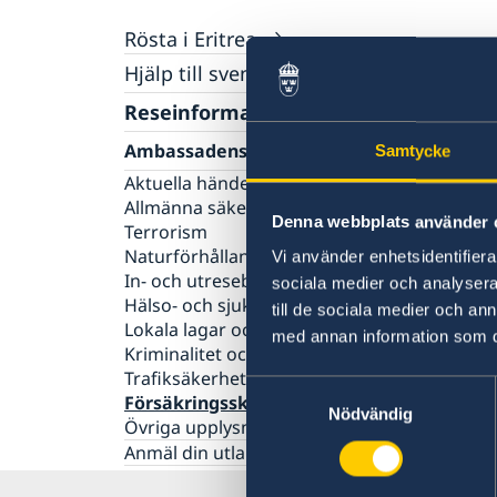
Rösta i Eritrea
Hjälp till svenskar i Eritrea
Rösta i Eritrea
Reseinformation
Pass utomlands
Ambassadens reseinformation
Samtycke
Förlust av pass
Aktuella händelser
Förnyelse av pass för vuxna
Allmänna säkerhetsläget
Förnyelse av pass för barn under 18 år
Denna webbplats använder 
Terrorism
Naturförhållanden och katastrofer
Vi använder enhetsidentifierar
In- och utresebestämmelser
sociala medier och analysera 
Hälso- och sjukvård
till de sociala medier och a
Lokala lagar och sedvänjor
med annan information som du 
Kriminalitet och personlig säkerhet
Trafiksäkerhet
Samtyckesval
Försäkringsskydd
Nödvändig
Övriga upplysningar
Anmäl din utlandsvistelse