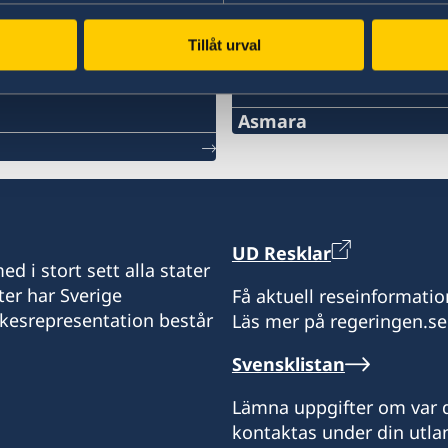
Tillåt urval
Sektionskansliet i
Asmara
Telefon:
+291 1 12 65 66
Office of the Embassy of
UD Resklar
c/o Delegation of the Eur
d i stort sett alla stater
Marsa Teklai Street 192
ter har Sverige
Få aktuell reseinformatio
Asmara
ikesrepresentation består
Läs mer på regeringen.se
Eritrea
Svensklistan
Telefontider:
Lämna uppgifter om var d
Tisdag: 10.00-11.00
kontaktas under din utlan