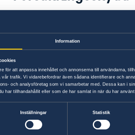
Resenärer rekommenderas att kontakta sitt förs
försäkringen täcker när det gäller sjukvård och 
övrigt gentemot Eritrea. Resenärer rekommende
vid allvarliga sjukdoms- eller olycksfall även täc
Information
ovan under
Hälso- och sjukvård
om behov av evaku
cookies
Vid olycksfall ska resenärer omgående kontakta
e för att anpassa innehållet och annonserna till användarna, tillh
sjukhusen en garanti att kostnaden för vården 
vår trafik. Vi vidarebefordrar även sådana identifierare och anna
nnons- och analysföretag som vi samarbetar med. Dessa kan i sin
Försäkringsbolagen kan göra inskränkningar i s
har tillhandahållit eller som de har samlat in när du har använt 
ett område som UD utfärdat avrådan för.
Inställningar
Statistik
SOS-International, EuroAlarm & Europ Assistan