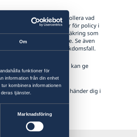
äkringsbolag för att kontrollera vad
vadförsäkringsbolagets har för policy i
ras att teckna en reseförsäkring som
ker flygtransport till Sverige. Se även
Om
ering vid allvarligare sjukdomsfall.
 sitt försäkringsbolag som kan ge
andahålla funktioner för
täcks av försäkringen.
n information från din enhet
 tur kombinera informationen
ina försäkringar om något händer dig i
deras tjänster.
Marknadsföring
ce